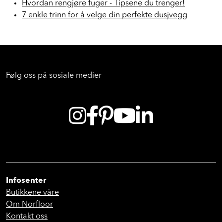
Rillemagi: Så enkelt får du et lekkert bad
Hvordan rengjøre fuger - Tipsene du trenger!
7 enkle trinn for å velge din perfekte dusjvegg
Følg oss på sosiale medier
Infosenter
Butikkene våre
Om Norfloor