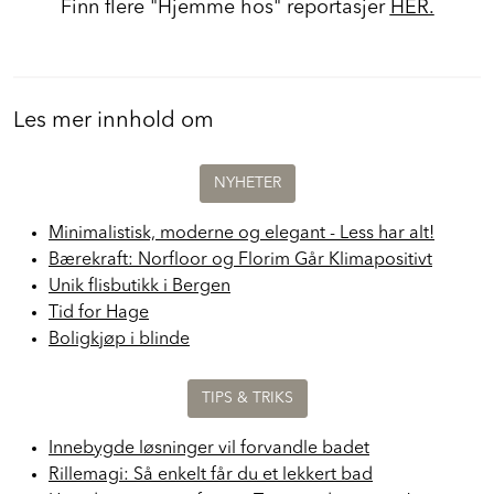
Finn flere "Hjemme hos" reportasjer
HER.
Les mer innhold om
NYHETER
Minimalistisk, moderne og elegant - Less har alt!
Bærekraft: Norfloor og Florim Går Klimapositivt
Unik flisbutikk i Bergen
Tid for Hage
Boligkjøp i blinde
TIPS & TRIKS
Innebygde løsninger vil forvandle badet