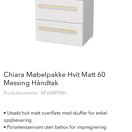
Prosjekt
Still et spørsmål
Favoritter (
0
)
Min side
Logg inn
Chiara Møbelpakke Hvit Matt 60
Messing Håndtak
Produktnummer:
NF60MPMH
• Utsøkt hvit matt overflate med skuffer for enkel
oppbevaring