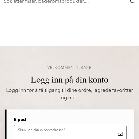
Skip to main content
Flisheller fra 149,- pr. stk! Shop her >
FLISER & TILBEHØR
BADEROM
INTERIØR
VELKOMMEN TILBAKE
Logg inn på din konto
INSPIRASJON
Logg inn for å få tilgang til dine ordre, lagrede favoritter
Lenker
og mer.
Butikker
E-post
Proff
Skriv inn din e-postadresse
*