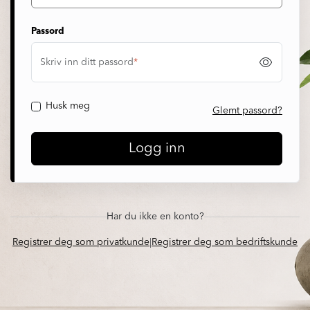
Prosjekt
Passord
Still et spørsmål
Skriv inn ditt passord
*
Husk meg
Favoritter (
0
)
Glemt passord?
Logg inn
Min side
Logg inn
Har du ikke en konto?
Registrer deg som privatkunde
|
Registrer deg som bedriftskunde