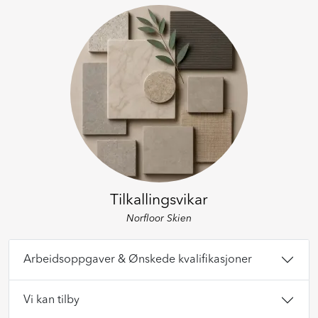
Prosjekt
Still et spørsmål
Favoritter (
0
)
Min side
Logg inn
Tilkallingsvikar
Norfloor Skien
Arbeidsoppgaver & Ønskede kvalifikasjoner
Vi kan tilby