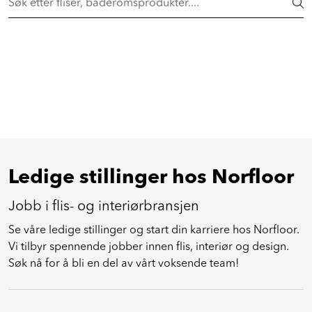
Skip to main content
Flisheller fra 149,- pr. stk! Shop her >
FLISER & TILBEHØR
BADEROM
INTERIØR
INSPIRASJON
Ledige stillinger hos Norfloor
Jobb i flis- og interiørbransjen
Lenker
Se våre ledige stillinger og start din karriere hos Norfloor.
Vi tilbyr spennende jobber innen flis, interiør og design.
Butikker
Søk nå for å bli en del av vårt voksende team!
Proff