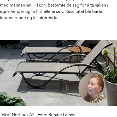
begynte hun umiddelbart å planlegge prosjektet. Sammen
Prosjekt
med mannen sin, Håkon, bestemte de seg for å ta saken i
egne hender og la flishellene selv. Resultatet ble både
Still et spørsmål
imponerende og inspirerende.
Favoritter (
0
)
Min side
Logg inn