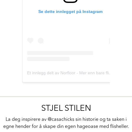
Se dette innlegget på Instagram
Et innlegg delt av Norfloor - Mer enn bare fliser (@norfloor_fliser)
STJEL STILEN
La deg inspirere av @casachicks sin historie og ta saken i