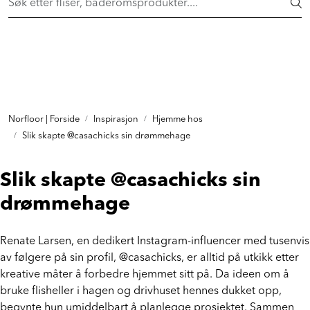
Skip to main content
FAST LAVPRIS på en rekke fliser og baderomsprodukter. Shop
her >
FLISER & TILBEHØR
BADEROM
INTERIØR
Norfloor | Forside
Inspirasjon
Hjemme hos
Slik skapte @casachicks sin drømmehage
INSPIRASJON
Slik skapte @casachicks sin
drømmehage
Lenker
Butikker
Renate Larsen, en dedikert Instagram-influencer med tusenvis
av følgere på sin profil, @casachicks, er alltid på utkikk etter
Proff
kreative måter å forbedre hjemmet sitt på. Da ideen om å
bruke flisheller i hagen og drivhuset hennes dukket opp,