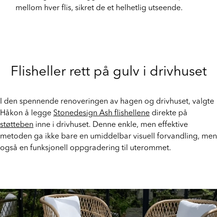
underlaget. Ved å legge dem med en avstand på 3-5 mm
mellom hver flis, sikret de et helhetlig utseende.
Flisheller rett på gulv i drivhuset
I den spennende renoveringen av hagen og drivhuset, valgte
Håkon å legge
Stonedesign Ash flishellene
direkte på
støtteben
inne i drivhuset. Denne enkle, men effektive
metoden ga ikke bare en umiddelbar visuell forvandling, men
også en funksjonell oppgradering til uterommet.