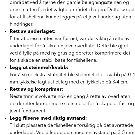
Først og fremst måtte Renate og Håkon forberede
området ved å fjerne den gamle belegningssteinen og
gressmatten fra det valgte området i hagen. Dette sørget
for at flishellene kunne legges på et jevnt underlag uten
hindringer.
Rett av underlaget:
Etter at gressmatten var fjernet, var det viktig å rette av
underlaget for å sikre en jevn overflate. Dette ble gjort
ved å fylle på med ny grus og deretter komprimere det
for å skape en stabil base for flishellene.
Legg ut steinmel/kvabb:
For å sikre ekstra stabilitet ble steinmel eller kvabb på 0-4
mm tykkelse lagt ut i et lag med en tykkelse på 3-4 cm.
Rett av og komprimer:
Neste trinn involverte nok en gang å rette av overflaten
og deretter komprimere steinmelet for å skape et fast og
jevnt fundament.
Legg flisene med riktig avstand:
Til slutt plasserte de flishellene forsiktig på det avrettede