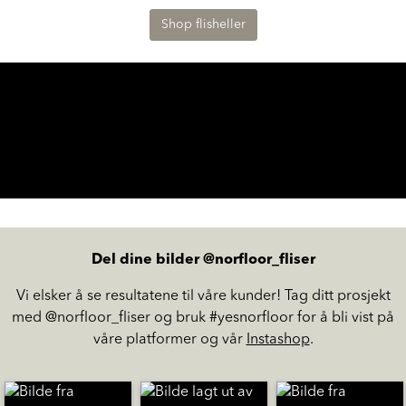
egne hender for å skape din egen hageoase med flisheller.
Shop flisheller
Del dine bilder @norfloor_fliser
Vi elsker å se resultatene til våre kunder! Tag ditt prosjekt
med @norfloor_fliser og bruk #yesnorfloor for å bli vist på
våre platformer og vår
Instashop
.