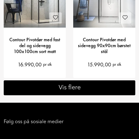
Contour Pivotdør med fast
Contour Pivotdør med
del og sidevegg
sidevegg 90x90cm børstet
100x100cm sort matt
stål
16.990,00
15.990,00
pr stk
pr stk
Vis flere
Følg oss på sosiale medier