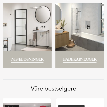
NISJELØSNINGER
BADEKARVEGGER
Våre bestselgere