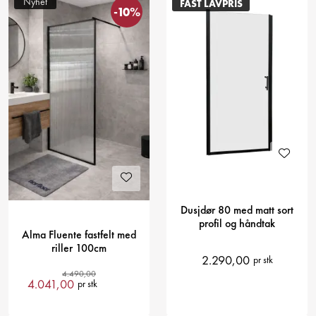
Nyhet
FAST LAVPRIS
-10%
Dusjdør 80 med matt sort
profil og håndtak
Alma Fluente fastfelt med
riller 100cm
2.290,00
pr stk
4.490,00
4.041,00
pr stk