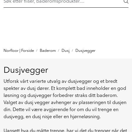
Skip to main content
FAST LAVPRIS på en rekke fliser og baderomsprodukter. Shop
her >
FLISER & TILBEHØR
BADEROM
INTERIØR
Norfloor | Forside
Baderom
Dusj
Dusjvegger
INSPIRASJON
Dusjvegger
Utforsk vårt varierte utvalg av dusjvegger og et bredt
Lenker
spekter av dusj dører. Et komplett bad inneholder en god
løsning og dusjvegger forbedrer straks ditt baderom.
Butikker
Valget av dusj vegger avhenger av plasseringen til dusjen
din. Dette vil være avgjørende for om du vil trenge en
Proff
dusjvegg, en dusj nisje eller en hjørneløsning.