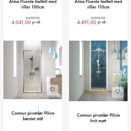
Alma Fluente fastfelt med
Alma Fluente fastfelt med
riller 100cm
riller 110cm
4.490,00
4.990,00
4.041,00
4.491,00
pr stk
pr stk
Contour pivotdør 90cm
Contour pivotdør 90cm
børstet stål
hvit matt