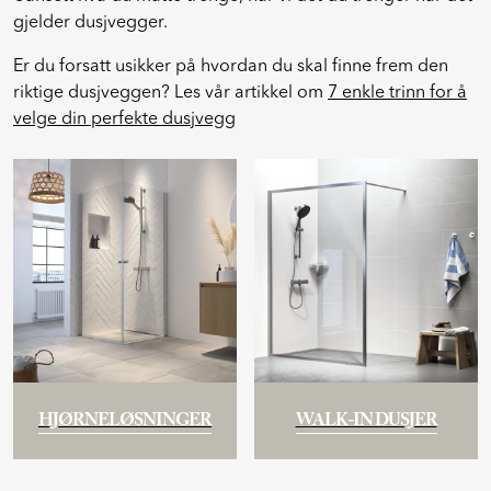
Uansett hva du måtte trenge, har vi det du trenger når det
Prosjekt
gjelder dusjvegger.
Still et spørsmål
Er du forsatt usikker på hvordan du skal finne frem den
riktige dusjveggen? Les vår artikkel om
7 enkle trinn for å
velge din perfekte dusjvegg
Favoritter (
0
)
Min side
Logg inn
HJØRNELØSNINGER
WALK-IN DUSJER