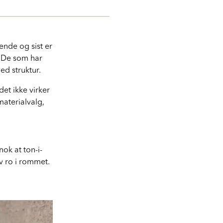
ende og sist er
. De som har
med struktur.
det ikke virker
materialvalg,
nok at ton-i-
av ro i rommet.