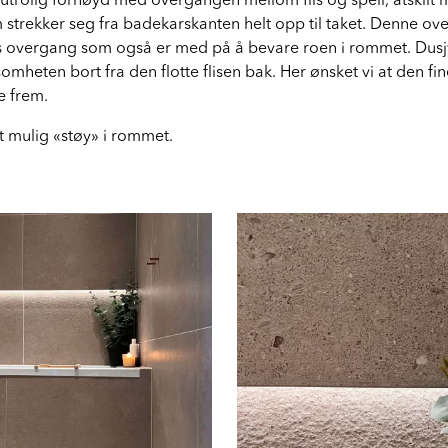
er utrolig fornøyd med overgangen mellom flis og speil, atskilt
strekker seg fra badekarskanten helt opp til taket. Denne ov
s overgang som også er med på å bevare roen i rommet. Dusj
mheten bort fra den flotte flisen bak. Her ønsket vi at den fine
e frem.
t mulig «støy» i rommet.