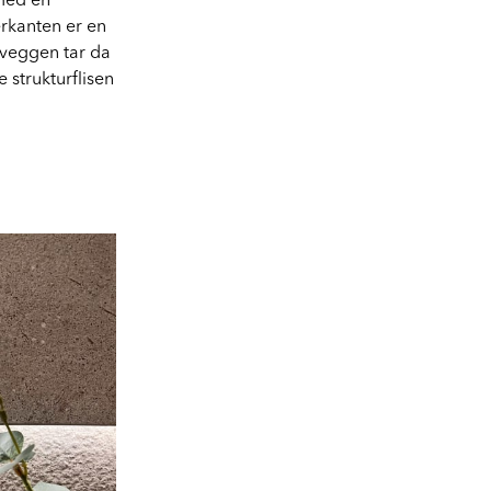
 med en
erkanten er en
veggen tar da
 strukturflisen