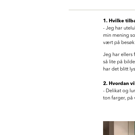
1. Hvilke til
- Jeg har utel
min mening som
vært på besøk 
Jeg har ellers
så lite på bild
har det blitt ly
2. Hvordan vi
- Delikat og lu
ton farger, på