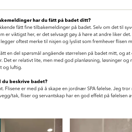
bakemeldinger har du fått på badet ditt?
ukkende fått fine tilbakemeldinger på badet. Selv om det til syv
 er viktigst her, er det selvsagt gøy å høre at andre liker det
legger oftest merke til nisjen og lyslist som fremhever flisen 
 fått en del spørsmål angående størrelsen på badet mitt, og at 
er. Det er relativt lite, men med god planløsning, løsninger og 
st og luftig.
l du beskrive badet?
nt. Flisene er med på å skape en jordnær SPA følelse. Jeg tror 
 vegg/tak, fliser og servantskap har en god effekt på følelsen 