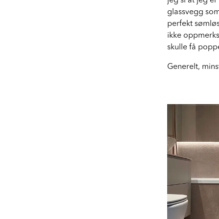
jeg si at jeg 
glassvegg som 
perfekt sømlø
ikke oppmerkso
skulle få popp
Generelt, mins