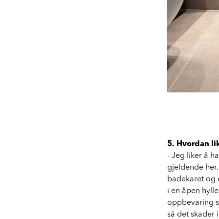
5. Hvordan li
- Jeg liker å 
gjeldende her.
badekaret og e
i en åpen hylle
oppbevaring sa
så det skader 