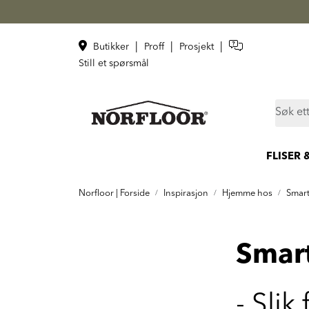
Skip to main content
|
|
|
Butikker
Proff
Prosjekt
Still et spørsmål
FLISER 
Norfloor | Forside
Inspirasjon
Hjemme hos
Smart
Smart
- Slik