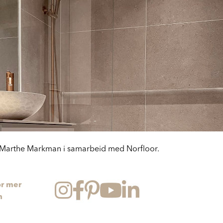
: Marthe Markman i samarbeid med Norfloor.
or mer
n