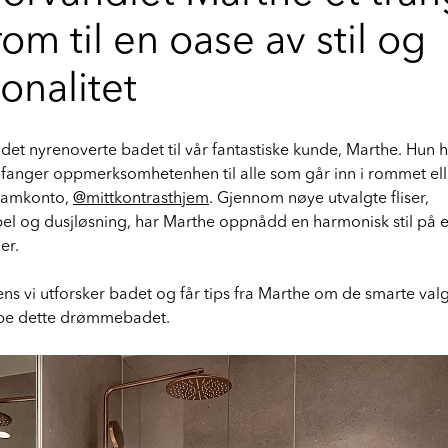
om til en oase av stil og
onalitet
det nyrenoverte badet til vår fantastiske kunde, Marthe. Hun h
anger oppmerksomhetenhen til alle som går inn i rommet ell
ramkonto,
@mittkontrasthjem
. Gjennom nøye utvalgte fliser,
 og dusjløsning, har Marthe oppnådd en harmonisk stil på et
ger.
ns vi utforsker badet og får tips fra Marthe om de smarte va
kape dette drømmebadet.