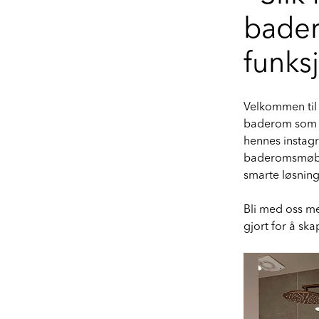
bader
funksj
Velkommen til 
baderom som f
hennes instag
baderomsmøbel
smarte løsnin
Bli med oss me
gjort for å s