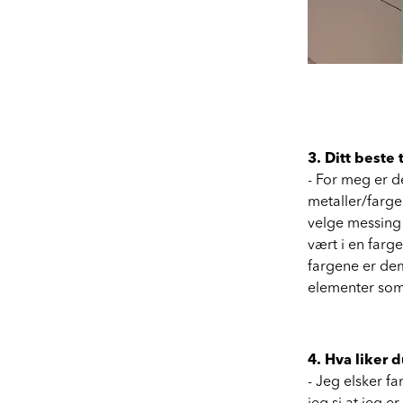
3. Ditt beste
- For meg er de
metaller/farge
velge messing 
vært i en farg
fargene er dem
elementer som
4. Hva liker
- Jeg elsker f