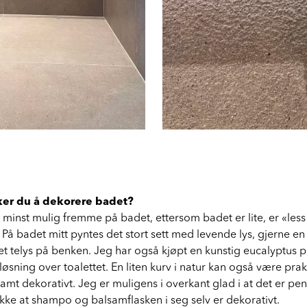
ker du å dekorere badet?
ha minst mulig fremme på badet, ettersom badet er lite, er «les
 På badet mitt pyntes det stort sett med levende lys, gjerne en
t telys på benken. Jeg har også kjøpt en kunstig eucalyptus p
løsning over toalettet. En liten kurv i natur kan også være prakti
mt dekorativt. Jeg er muligens i overkant glad i at det er pe
ikke at shampo og balsamflasken i seg selv er dekorativt.