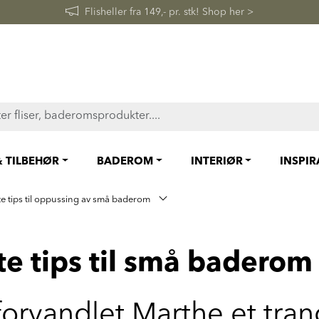
FAST LAVPRIS på en rekke fliser og baderomsprodukter. Shop her
& TILBEHØR
BADEROM
INTERIØR
INSPI
e tips til oppussing av små baderom
e tips til små baderom
 forvandlet Marthe et tran