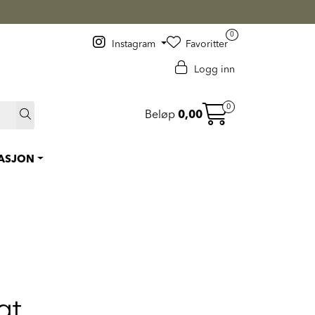
 >
0
Instagram
Favoritter
Logg inn
0
Beløp
0,00
RASJON
gt