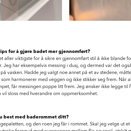
 tips for å gjøre badet mer gjennomført?
t aller viktigste for å sikre en gjennomført stil å ikke blande 
r. Jeg har eksempelvis messing i dusj, og dermed var det også
på vasken. Hadde jeg valgt noe annet på et av stedene, måtte de
e som harmonerer med veggen og ikke stikker seg frem. Når a
pet, får messingen poppe litt frem. Jeg ønsker ikke legge til
 vil sloss med hverandre om oppmerksomhet.
 du best med baderommet ditt?
argepaletten, og den roen jeg får i rommet. Skal jeg velge ut e