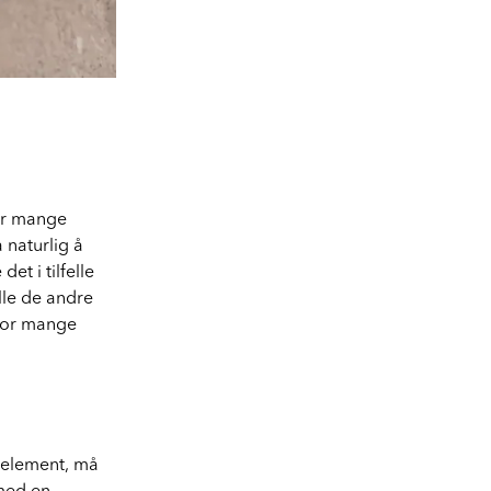
for mange
 naturlig å
t i tilfelle
lle de andre
 for mange
t element, må