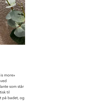
s is more»
 ved
lante som står
sk til
nt på badet, og