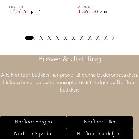
1.890,00
2.190,00
1.606,50
1.861,50
pr m²
pr m²
Slide 0
Slide 1
Slide 2
Slide 3
Slide 4
Slide 5
Slide 6
Slide 7
Slide 8
Slide 9
Slide 10
Prøver & Utstilling
Alle
Norfloor butikker
har prøver til denne baderomspakken.
I tillegg finner du dette konseptet utstilt i følgende Norfloor
butikker:
Norfloor Bergen
Norfloor Tiller
Norfloor Stjørdal
Norfloor Sandefjord