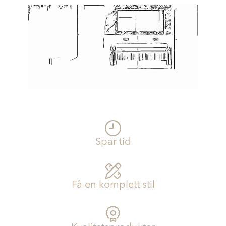
Prosjekt
Still et spørsmål
Favoritter (
0
)
Min side
Logg inn
Spar tid
Få en komplett stil