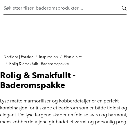
Skip to main content
FAST LAVPRIS på en rekke fliser og baderomsprodukter. Shop
her >
FLISER & TILBEHØR
BADEROM
INTERIØR
Norfloor | Forside
Inspirasjon
Finn din stil
Rolig & Smakfullt - Baderomspakke
INSPIRASJON
Rolig & Smakfullt -
Baderomspakke
Lenker
Lyse matte marmorfliser og kobberdetaljer er en perfekt
Butikker
kombinasjon for å skape et baderom som er både tidløst og
elegant. De lyse fargene skaper en følelse av ro og harmoni,
Proff
mens kobberdetaljene gir badet et varmt og personlig preg.