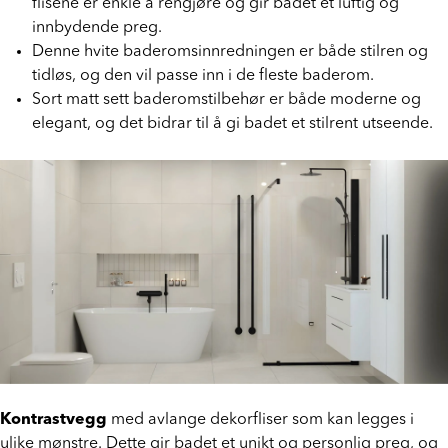
Lyse fliser i hvitt eller beige for gulv og vegger. Disse
flisene er enkle å rengjøre og gir badet et luftig og
innbydende preg.
Denne hvite baderomsinnredningen er både stilren og
tidløs, og den vil passe inn i de fleste baderom.
Sort matt sett baderomstilbehør er både moderne og
elegant, og det bidrar til å gi badet et stilrent utseende.
Kontrastvegg
med avlange dekorfliser som kan legges i