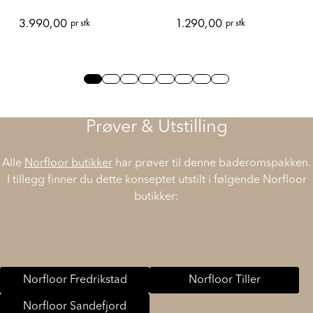
3.990,00
1.290,00
pr stk
pr stk
Slide 0
Slide 1
Slide 2
Slide 3
Slide 4
Slide 5
Slide 6
Slide 7
Prøver & Utstilling
Alle
Norfloor butikker
har prøver til denne baderomspakken.
I tillegg finner du dette konseptet utstilt i følgende Norfloor
butikker:
Norfloor Fredrikstad
Norfloor Tiller