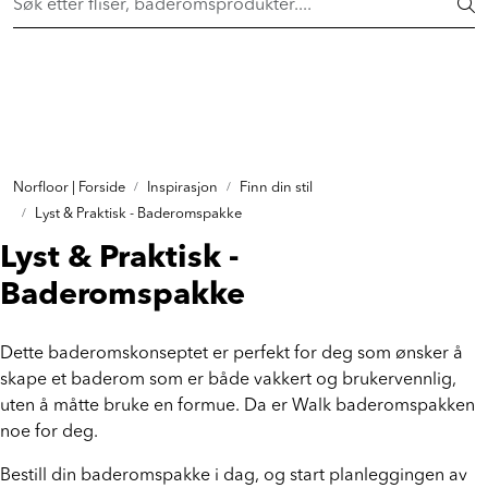
Skip to main content
FAST LAVPRIS på en rekke fliser og baderomsprodukter. Shop
her >
FLISER & TILBEHØR
BADEROM
INTERIØR
Norfloor | Forside
Inspirasjon
Finn din stil
Lyst & Praktisk - Baderomspakke
INSPIRASJON
Lyst & Praktisk -
Baderomspakke
Lenker
Dette baderomskonseptet er perfekt for deg som ønsker å
Butikker
skape et baderom som er både vakkert og brukervennlig,
uten å måtte bruke en formue. Da er Walk baderomspakken
Proff
noe for deg.