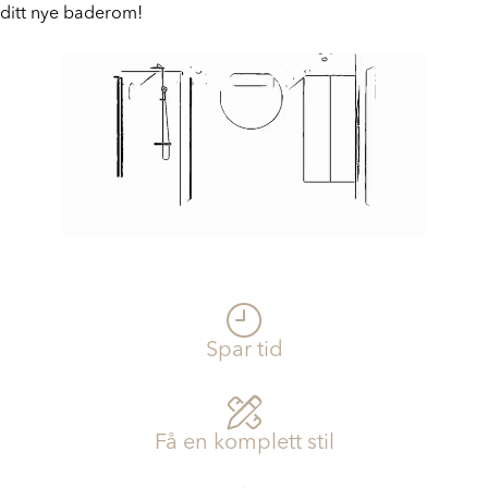
Bestill din baderomspakke i dag, og start planleggingen av
Prosjekt
ditt nye baderom!
Still et spørsmål
Favoritter (
0
)
Min side
Logg inn
Spar tid
Få en komplett stil