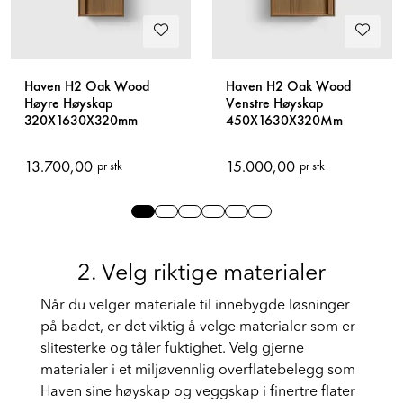
Haven H2 Oak Wood
Haven H2 Oak Wood
Høyre Høyskap
Venstre Høyskap
320X1630X320mm
450X1630X320Mm
13.700,00
15.000,00
pr stk
pr stk
Slide 0
Slide 1
Slide 2
Slide 3
Slide 4
Slide 5
2. Velg riktige materialer
Når du velger materiale til innebygde løsninger
på badet, er det viktig å velge materialer som er
slitesterke og tåler fuktighet. Velg gjerne
materialer i et
miljøvennlig overflatebelegg som