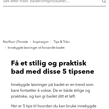
Skip to main content
FLISER & TILBEHØR
BADEROM
INTERIØR
Norfloor | Forside
Inspirasjon
Tips & Triks
Innebygde løsninger vil forvandle badet
INSPIRASJON
Få et stilig og praktisk
bad med disse 5 tipsene
Lenker
Butikker
Innebygde løsninger på badet er en trend som
bare fortsetter å vokse. De er både stilige og
Proff
praktiske, og kan gi badet ditt et løft.