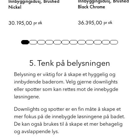
Tapwell ARM7268
Tapwell ARM7268
Innbyggingsdusj, Brushed
Innbyggingsdusj, Brushed
Black Chrome
Nickel
36.395,00
30.195,00
pr stk
pr stk
Slide 0
Slide 1
Slide 2
Slide 3
Slide 4
Slide 5
Slide 6
Slide 7
Slide 8
Slide 9
Slide 10
Slide 11
5. Tenk på belysningen
Belysning er viktig for å skape et hyggelig og
innbydende baderom. Velg gjerne downlights
eller spotter som kan rettes mot de innebygde
løsningene.
Downlights og spotter er en fin måte å skape et
mer fokus på de innebygde løsningene på badet.
De kan også brukes til å skape et mer behagelig