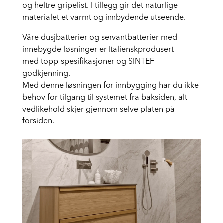
Haven sine høyskap og veggskap i finertre flater
og heltre gripelist. I tillegg gir det naturlige
materialet et varmt og innbydende utseende.
Våre dusjbatterier og servantbatterier med
innebygde løsninger er Italienskprodusert
med
topp-spesifikasjoner og SINTEF-
godkjenning.
Med denne løsningen for innbygging har du ikke
behov for tilgang til systemet fra baksiden, alt
vedlikehold skjer gjennom selve platen på
forsiden.