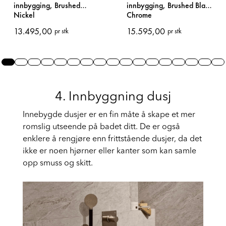
Servantkran for
Servantkran for
innbygging, Brushed Black
innbygging, Brushed
Chrome
Nickel
15.595,00
13.495,00
pr stk
pr stk
Slide 0
Slide 1
Slide 2
Slide 3
Slide 4
Slide 5
Slide 6
Slide 7
Slide 8
Slide 9
Slide 10
Slide 11
Slide 12
Slide 13
Slide 14
Slide
Sl
4. Innbyggning dusj
Innebygde dusjer er en fin måte å skape et mer
romslig utseende på badet ditt. De er også
enklere å rengjøre enn frittstående dusjer, da det
ikke er noen hjørner eller kanter som kan samle
opp smuss og skitt.