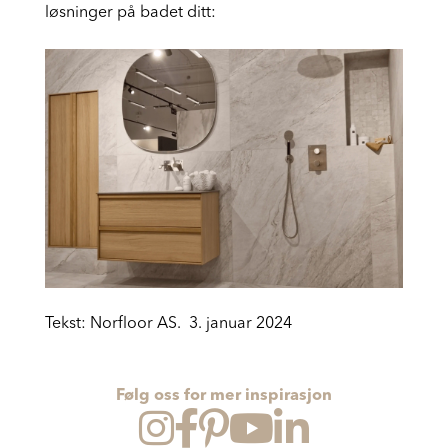
Her er 5 tips til hvordan du kan bruke innebygde
Prosjekt
løsninger på badet ditt:
Still et spørsmål
Favoritter (
0
)
Min side
Logg inn
Tekst: Norfloor AS. 3. januar 2024
Følg oss for mer inspirasjon