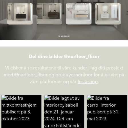
Del dine bilder @norfloor_fliser
Vi elsker å se resultatene til våre kunder! Tag ditt prosjekt
med @norfloor_fliser og bruk #yesnorfloor for å bli vist på
våre platformer og vår
Instashop
.