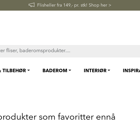
Flisheller fra 149,- pr. stk! Shop her >
& TILBEHØR
BADEROM
INTERIØR
INSPI
produkter som favoritter ennå