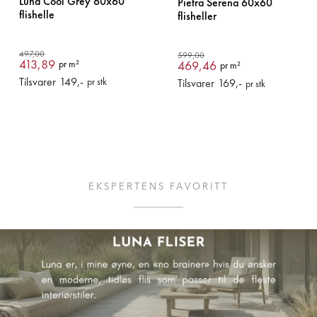
Luna Cool Grey 60x60
Pietra Serena 60x60
flishelle
flisheller
497,00
599,00
413,89
pr m²
469,46
pr m²
Tilsvarer
149
,-
pr stk
Tilsvarer
169
,-
pr stk
EKSPERTENS FAVORITT