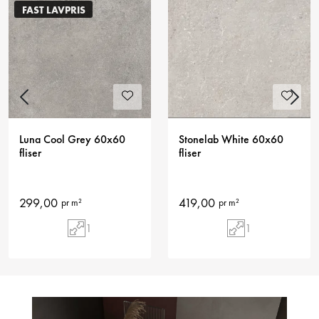
FAST LAVPRIS
Previous
Next
Luna Cool Grey 60x60
Stonelab White 60x60
fliser
fliser
299,00
419,00
pr m²
pr m²
1
1