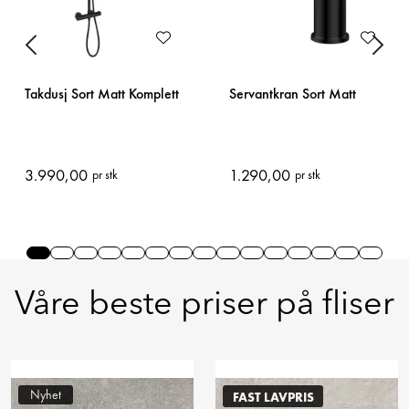
Previous
Next
Takdusj Sort Matt Komplett
Servantkran Sort Matt
3.990,00
1.290,00
pr stk
pr stk
Slide 0
Slide 1
Slide 2
Slide 3
Slide 4
Slide 5
Slide 6
Slide 7
Slide 8
Slide 9
Slide 10
Slide 11
Slide 12
Slide 13
Slide
Våre beste priser på fliser
Nyhet
FAST LAVPRIS