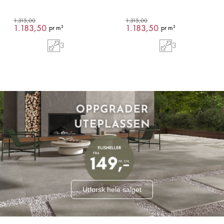
1.315,00
1.315,00
1.183,50
1.183,50
pr m²
pr m²
3
3
Utforsk hele salget