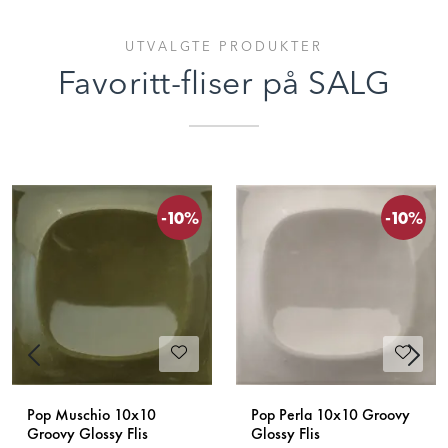
Prosjekt
UTVALGTE PRODUKTER
Favoritt-fliser på SALG
Still et spørsmål
Favoritter (
0
)
-10%
-10%
Min side
Logg inn
Previous
Next
Pop Muschio 10x10
Pop Perla 10x10 Groovy
Groovy Glossy Flis
Glossy Flis