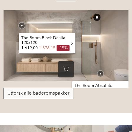
The Room Black Dahlia
120x120
1.619,00
1.376,15
-15%
The Room Absolute
120x120 flis
Utforsk alle baderomspakker
2.190,00
1.861,50
-15%