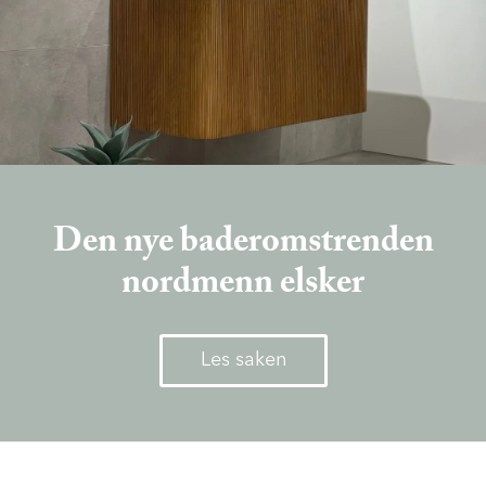
Den nye baderomstrenden
nordmenn elsker
Les saken