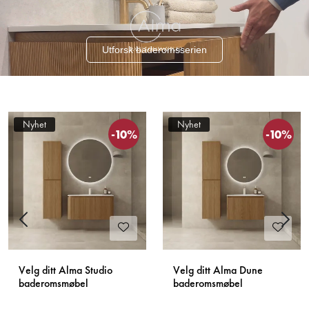
Utforsk baderomsserien
Nyhet
Nyhet
-10%
-10%
Previous
Next
Velg ditt Alma Studio
Velg ditt Alma Dune
baderomsmøbel
baderomsmøbel