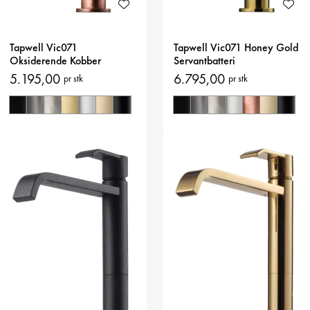
Tapwell Vic071
Tapwell Vic071 Honey Gold
Oksiderende Kobber
Servantbatteri
Servantbatteri
5.195,00
6.795,00
pr stk
pr stk