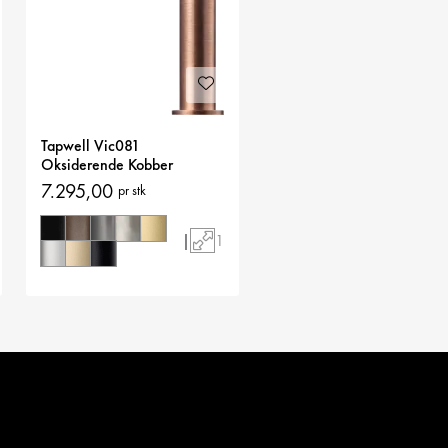
Tapwell Vic081
Oksiderende Kobber
Servantbatteri
7.295,00
pr stk
|
1