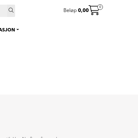
 >
0
Beløp
0,00
0
Instagram
Favoritter
RASJON
Logg inn