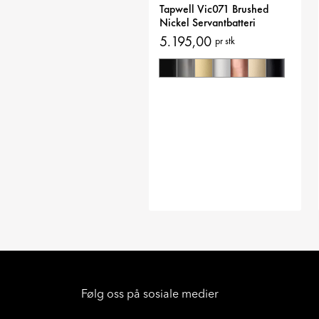
Tapwell Vic071 Brushed
Nickel Servantbatteri
5.195,00
pr stk
Følg oss på sosiale medier