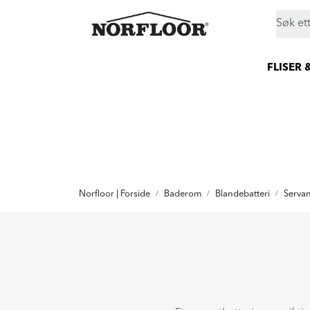
Skip to main content
|
|
|
Butikker
Proff
Prosjekt
Still et spørsmål
FLISER 
Norfloor | Forside
Baderom
Blandebatteri
Servan