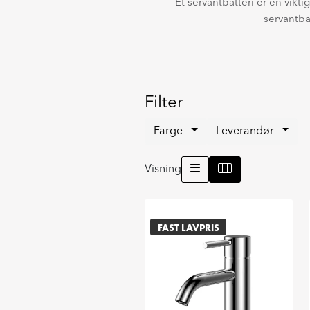
Et servantbatteri er en vikt
servantbat
Filter
Farge
Leverandør
Visning
FAST LAVPRIS