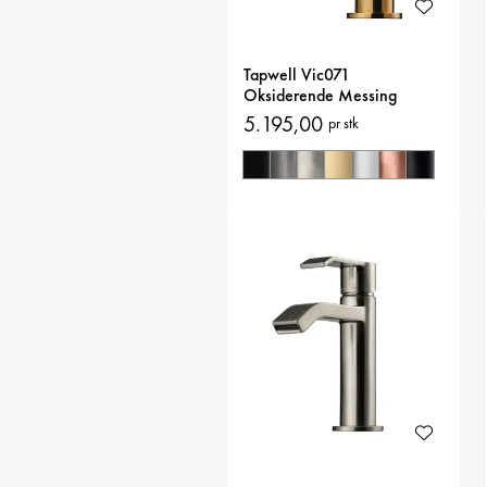
Tapwell Vic071
Oksiderende Messing
Servantbatteri
5.195,00
pr stk