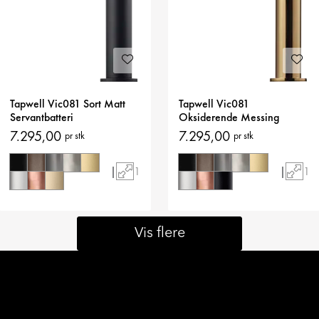
Tapwell Vic081 Sort Matt
Tapwell Vic081
Servantbatteri
Oksiderende Messing
Servantbatteri
7.295,00
7.295,00
pr stk
pr stk
|
1
|
1
Vis flere