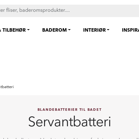
FAST LAVPRIS på en rekke fliser og baderomsprodukter. Shop her
& TILBEHØR
BADEROM
INTERIØR
INSPI
tbatteri
BLANDEBATTERIER TIL BADET
Servantbatteri