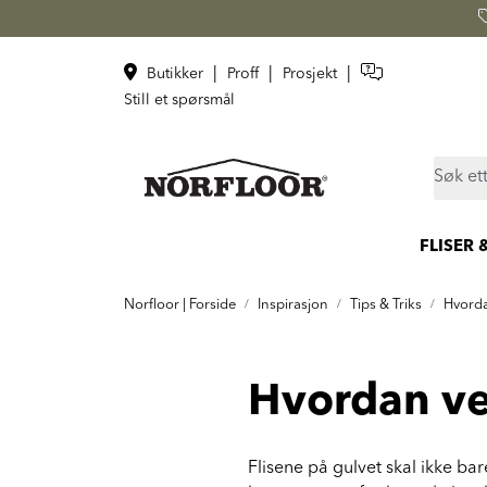
Skip to main content
|
|
|
Butikker
Proff
Prosjekt
Still et spørsmål
FLISER 
Norfloor | Forside
Inspirasjon
Tips & Triks
Hvordan
Hvordan vel
Flisene på gulvet skal ikke ba