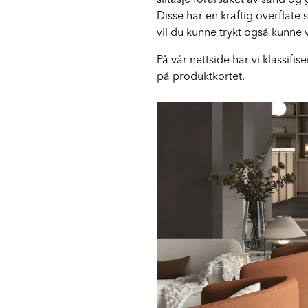
slitasje forårsaket av sand og
Disse har en kraftig overflate
vil du kunne trykt også kunne v
På vår nettside har vi klassifis
på produktkortet.