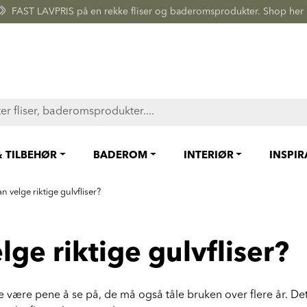
FAST LAVPRIS på en rekke fliser og baderomsprodukter. Shop her
& TILBEHØR
BADEROM
INTERIØR
INSPI
 velge riktige gulvfliser?
ge riktige gulvfliser?
re være pene å se på, de må også tåle bruken over flere år. De