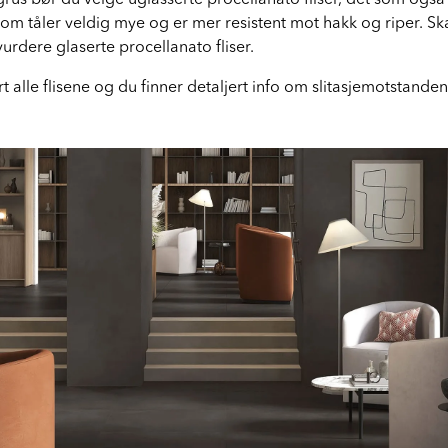
 grus bør du velge uglasserte procellanato fliser, det som også
 som tåler veldig mye og er mer resistent mot hakk og riper. Sk
urdere glaserte procellanato fliser.
ert alle flisene og du finner detaljert info om slitasjemotstanden