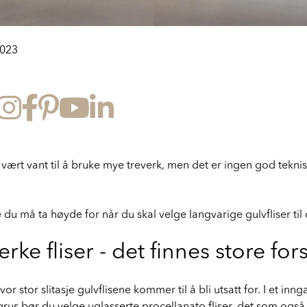
2023
e vært vant til å bruke mye treverk, men det er ingen god teknisk
du må ta høyde for når du skal velge langvarige gulvfliser til d
terke fliser - det finnes store fors
hvor stor slitasje gulvflisene kommer til å bli utsatt for. I et in