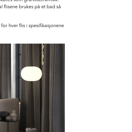
 kalles som granittkeramikk.
al flisene brukes på et bad så
 for hver flis i spesifikasjonene