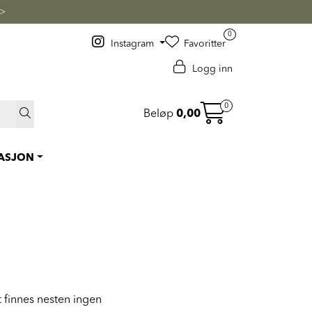
 >
0
Instagram
Favoritter
Logg inn
0
Beløp
0,00
RASJON
t finnes nesten ingen