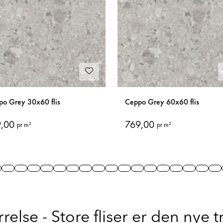
po Grey 30x60 flis
Ceppo Grey 60x60 flis
9,00
769,00
pr m²
pr m²
 1
lide 2
Slide 3
Slide 4
Slide 5
Slide 6
Slide 7
Slide 8
Slide 9
Slide 10
Slide 11
Slide 12
Slide 13
Slide 14
Slide 15
Slide 16
Slide 17
Slide
Sl
rrelse - Store fliser er den nye