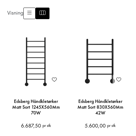
Prosjekt
Visning
Still et spørsmål
Favoritter (
0
)
Min side
Logg inn
Edsberg Håndkletørker
Edsberg Håndkletørker
Matt Sort 1245X560Mm
Matt Sort 830X560Mm
70W
42W
6.687,50
5.600,00
pr stk
pr stk