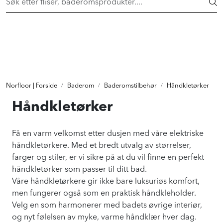
Skip to main content
Flisheller fra 149,- pr. stk! Shop her >
FLISER & TILBEHØR
BADEROM
Norfloor | Forside
Baderom
Baderomstilbehør
Håndkletørker
INTERIØR
Håndkletørker
INSPIRASJON
Få en varm velkomst etter dusjen med våre elektriske
håndkletørkere. Med et bredt utvalg av størrelser,
Lenker
farger og stiler, er vi sikre på at du vil finne en perfekt
håndkletørker som passer til ditt bad.
Butikker
Våre håndkletørkere gir ikke bare luksuriøs komfort,
men fungerer også som en praktisk håndkleholder.
Velg en som harmonerer med badets øvrige interiør,
Proff
og nyt følelsen av myke, varme håndklær hver dag.