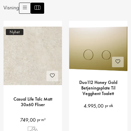
Prosjekt
Visning
Still et spørsmål
Nyhet
Favoritter (
0
)
Min side
Logg inn
Duo112 Honey Gold
Betjeningsplate Til
Vegghent Toalett
Casual Life Talc Matt
30x60 Fliser
4.995,00
pr stk
749,00
pr m²
6