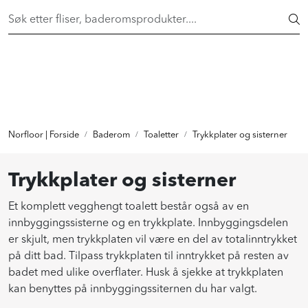
Skip to main content
FAST LAVPRIS på en rekke fliser og baderomsprodukter. Shop
her >
FLISER & TILBEHØR
BADEROM
INTERIØR
Norfloor | Forside
Baderom
Toaletter
Trykkplater og sisterner
INSPIRASJON
Trykkplater og sisterner
Et komplett vegghengt toalett består også av en
Lenker
innbyggingssisterne og en trykkplate. Innbyggingsdelen
er skjult, men trykkplaten vil være en del av totalinntrykket
Butikker
på ditt bad. Tilpass trykkplaten til inntrykket på resten av
badet med ulike overflater. Husk å sjekke at trykkplaten
Proff
kan benyttes på innbyggingssiternen du har valgt.