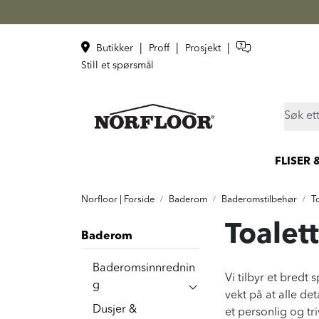
Skip to main content
|
|
|
Butikker
Proff
Prosjekt
Still et spørsmål
FLISER 
Norfloor | Forside
Baderom
Baderomstilbehør
T
Toalet
Baderom
Baderomsinnrednin
Vi tilbyr et bredt
g
vekt på at alle de
Dusjer &
et personlig og tr