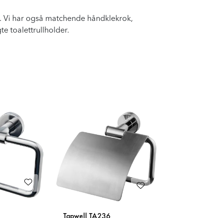
ov. Vi har også matchende håndklekrok,
e toalettrullholder.
Tapwell TA236