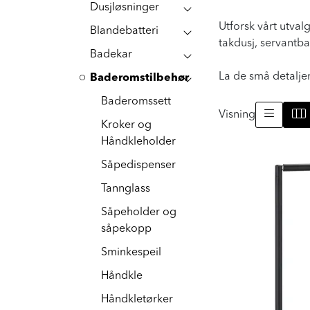
Dusjløsninger
Utforsk vårt utva
Blandebatteri
takdusj, servantb
Badekar
La de små detaljen
Baderomstilbehør
Baderomssett
Visning
Kroker og
Håndkleholder
Såpedispenser
Tannglass
Såpeholder og
såpekopp
Sminkespeil
Håndkle
Håndkletørker