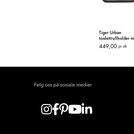
Tiger Urban
toalettrullholder m
449,00
pr stk
Følg oss på sosiale medier