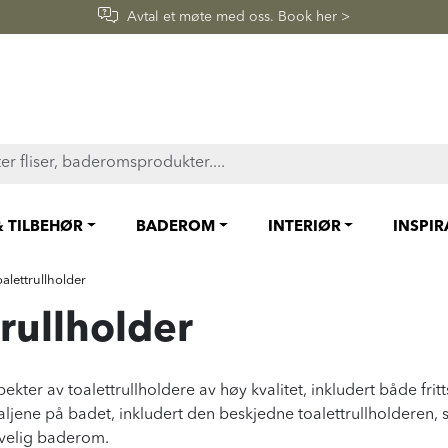
Avtal et møte med oss. Book her >
& TILBEHØR
BADEROM
INTERIØR
INSPI
oalettrullholder
trullholder
 spekter av toalettrullholdere av høy kvalitet, inkludert både fr
taljene på badet, inkludert den beskjedne toalettrullholderen,
ivelig baderom.