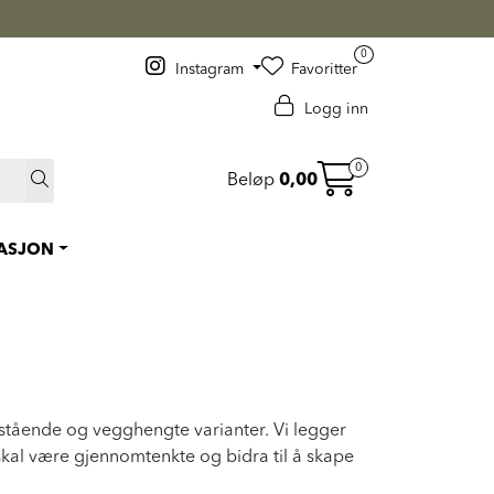
0
Instagram
Favoritter
Logg inn
0
Beløp
0,00
RASJON
ittstående og vegghengte varianter. Vi legger
 skal være gjennomtenkte og bidra til å skape