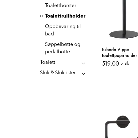
Toalettbørster
Toalettrullholder
Oppbevaring til
bad
Søppelbøtte og
Esbada Vippe
pedalbøtte
toalettpapirholder 
rund
519,00
Toalett
pr stk
Sluk & Slukrister