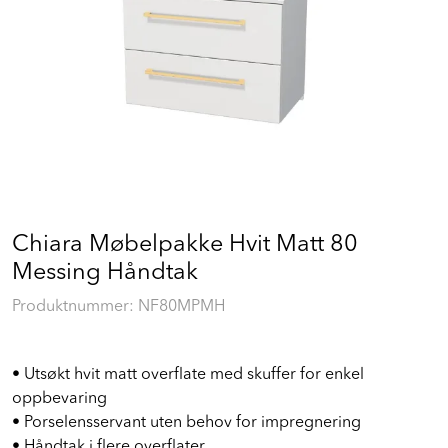
Prosjekt
Still et spørsmål
Favoritter (
0
)
Min side
Chiara Møbelpakke Hvit Matt 80
Messing Håndtak
Logg inn
Produktnummer:
NF80MPMH
• Utsøkt hvit matt overflate med skuffer for enkel
oppbevaring
• Porselensservant uten behov for impregnering
• Håndtak i flere overflater