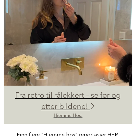
Fra retro til rålekkert – se før og
etter bildene!
Hjemme Hos:
Finn flere "Hjemme hos" reportasjer
HER.