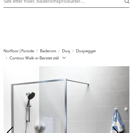
Skip to main content
FAST LAVPRIS på en rekke fliser og baderomsprodukter. Shop
her >
FLISER & TILBEHØR
BADEROM
INTERIØR
Norfloor | Forside
Baderom
Dusj
Dusjvegger
Contour Walk-in Børstet stål
INSPIRASJON
Lenker
Butikker
Proff