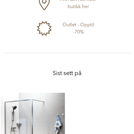
Finn din Norfloor
butikk her
Outlet - Opptil
-70%
Sist sett på