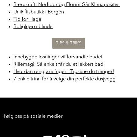
Minimalistisk, moderne og elegant - Less har alt!
Bærekraft: Norfloor og Florim Går Klimapositivt
Unik flisbutikk i Bergen
Tid for Hage
Boligkjøp i blinde
TIPS & TRIKS
Innebygde løsninger vil forvandle badet
Rillemagi: Så enkelt får du et lekkert bad
Hvordan rengjøre fuger - Tipsene du trenger!
7 enkle trinn for å velge din perfekte dusjvegg
Følg oss på sosiale medier