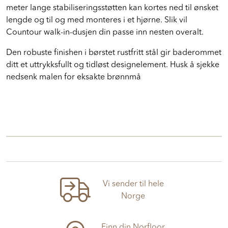
sørger for at dusjveggen holder seg klar lengre. Den 1
meter lange stabiliseringsstøtten kan kortes ned til ønsket
lengde og til og med monteres i et hjørne. Slik vil
Countour walk-in-dusjen din passe inn nesten overalt.
Den robuste finishen i børstet rustfritt stål gir baderommet
ditt et uttrykksfullt og tidløst designelement. Husk å sjekke
nedsenk malen for eksakte brønnmå
Vi sender til hele
Norge