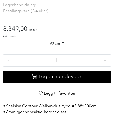
EAN:
8719401727073
Lagerbeholdning:
Bestillingsvare (2-4 uker)
8.349,00
pr stk
inkl. mva.
90 cm
-
+
Legg i handlevogn
Legg til favoritter
• Sealskin Contour Walk-in-dusj type A3 88x200cm