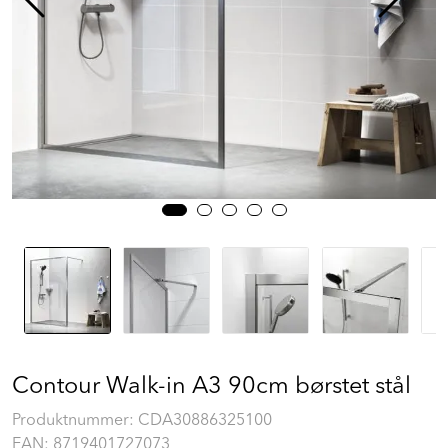
Prosjekt
Still et spørsmål
Favoritter (
0
)
Min side
Logg inn
Contour Walk-in A3 90cm børstet stål
Produktnummer:
CDA30886325100