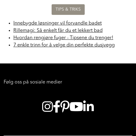
TIPS & TRIKS
Innebygde løsninger vil forvandle badet
Rillemagi: Så enkelt får du et lekkert bad
Hvordan rengjøre fuger - Tipsene du trenger!
7 enkle trinn for å velge din perfekte dusjvegg
Følg oss på sosiale medier