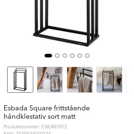
Prosjekt
Still et spørsmål
Favoritter (
0
)
Min side
Logg inn
Esbada Square frittstående
håndklestativ sort matt
Produktnummer:
CNL401012