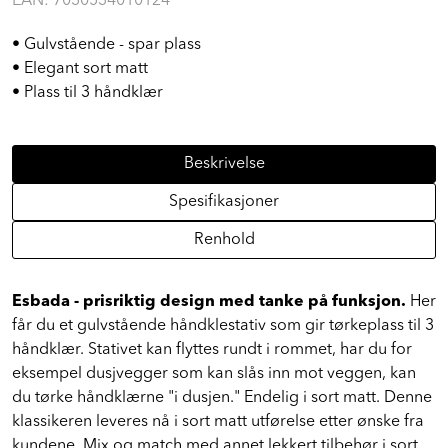
EAN:
7030534010124
• Gulvstående - spar plass
• Elegant sort matt
• Plass til 3 håndklær
Beskrivelse
Spesifikasjoner
Renhold
Esbada - prisriktig design med tanke på funksjon.
Her
får du et gulvstående håndklestativ som gir tørkeplass til 3
håndklær. Stativet kan flyttes rundt i rommet, har du for
eksempel dusjvegger som kan slås inn mot veggen, kan
du tørke håndklærne "i dusjen." Endelig i sort matt. Denne
klassikeren leveres nå i sort matt utførelse etter ønske fra
kundene. Mix og match med annet lekkert tilbehør i sort