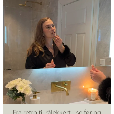
Fra retro til rålekkert – se før og