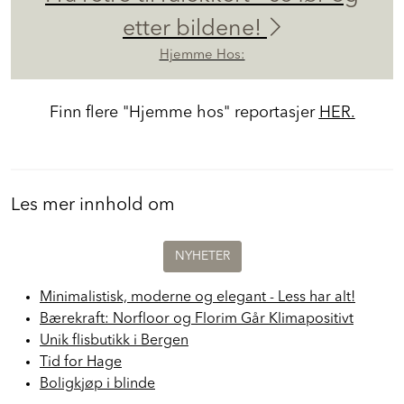
etter bildene!
Hjemme Hos:
Finn flere "Hjemme hos" reportasjer
HER.
Les mer innhold om
NYHETER
Minimalistisk, moderne og elegant - Less har alt!
Bærekraft: Norfloor og Florim Går Klimapositivt
Unik flisbutikk i Bergen
Tid for Hage
Boligkjøp i blinde