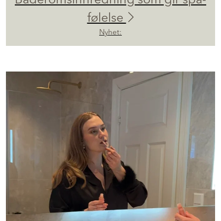
Baderomsinnredning som gir spa-
følelse
Nyhet: