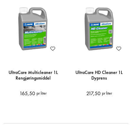
UltraCare Multicleaner 1L
UltraCare HD Cleaner 1L
Rengjøringsmiddel
Dyprens
165,50
217,50
pr liter
pr liter