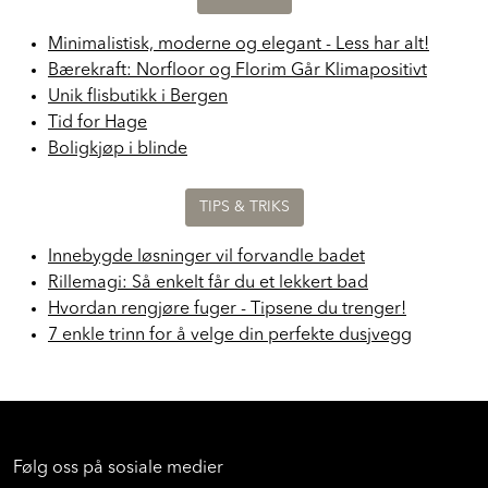
NYHETER
Minimalistisk, moderne og elegant - Less har alt!
Bærekraft: Norfloor og Florim Går Klimapositivt
Unik flisbutikk i Bergen
Tid for Hage
Boligkjøp i blinde
TIPS & TRIKS
Innebygde løsninger vil forvandle badet
Rillemagi: Så enkelt får du et lekkert bad
Hvordan rengjøre fuger - Tipsene du trenger!
7 enkle trinn for å velge din perfekte dusjvegg