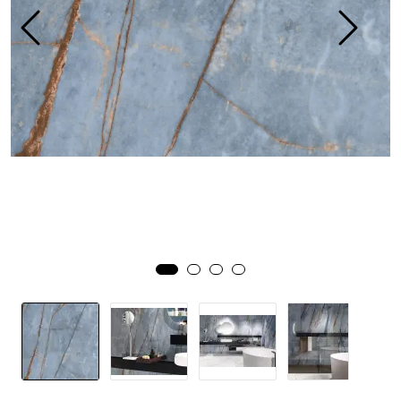
Prosjekt
Still et spørsmål
Favoritter (
0
)
Min side
Logg inn