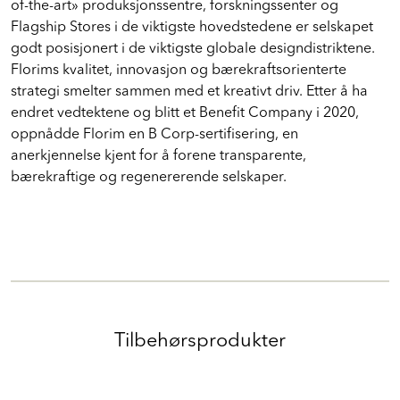
ledende high-end merkevarene i Italia. Med flere «state-
of-the-art» produksjonssentre, forskningssenter og
Flagship Stores i de viktigste hovedstedene er selskapet
godt posisjonert i de viktigste globale designdistriktene.
Florims kvalitet, innovasjon og bærekraftsorienterte
strategi smelter sammen med et kreativt driv. Etter å ha
endret vedtektene og blitt et Benefit Company i 2020,
oppnådde Florim en B Corp-sertifisering, en
anerkjennelse kjent for å forene transparente,
bærekraftige og regenererende selskaper.
Tilbehørsprodukter