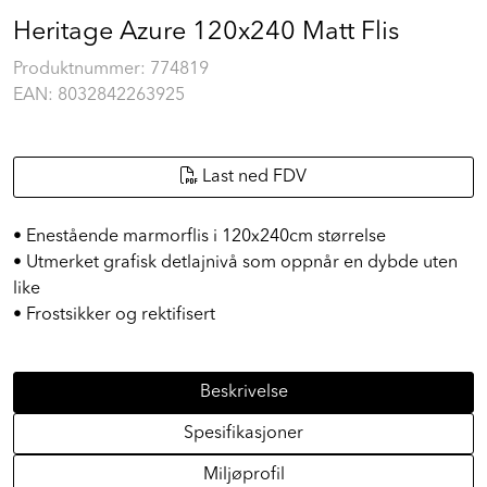
Heritage Azure 120x240 Matt Flis
Produktnummer:
774819
EAN:
8032842263925
Last ned FDV
• Enestående marmorflis i 120x240cm størrelse
• Utmerket grafisk detlajnivå som oppnår en dybde uten
like
• Frostsikker og rektifisert
Beskrivelse
Spesifikasjoner