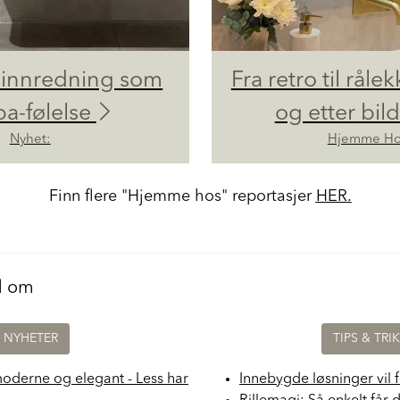
innredning som
Fra retro til rålek
pa-følelse
og etter bil
Nyhet:
Hjemme Ho
Finn flere "Hjemme hos" reportasjer
HER.
d om
NYHETER
TIPS & TRI
moderne og elegant - Less har
Innebygde løsninger vil 