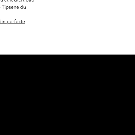
du et lekkert bad
- Tipsene du
din perfekte