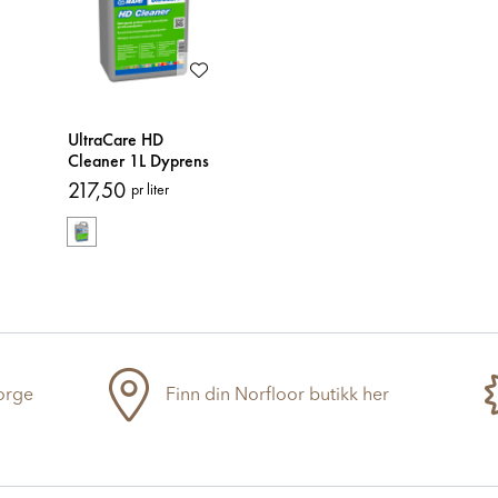
UltraCare HD
Cleaner 1L Dyprens
217,50
pr liter
Norge
Finn din Norfloor butikk her