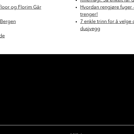
Rillemagi: Så enkelt får 
floor og Florim Går
Hvordan rengjøre fuger 
trenger!
i Bergen
7 enkle trinn for å velge 
dusjvegg
nde