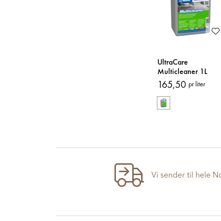
UltraCare
Multicleaner 1L
Rengjøringsmiddel
165,50
pr liter
Vi sender til hele 