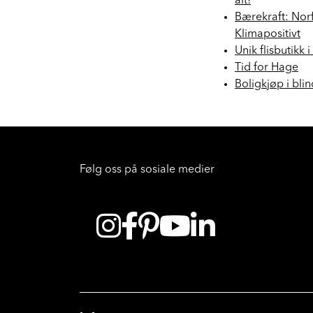
alt!
Bærekraft: Nor
Klimapositivt
Unik flisbutikk 
Tid for Hage
Boligkjøp i bli
Følg oss på sosiale medier