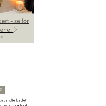
kert – se før
dene!
s:
KS
forvandle badet