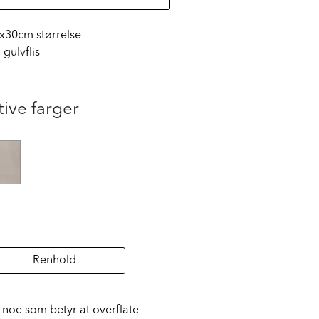
30x30cm størrelse
gulvflis
tive farger
Renhold
t noe som betyr at overflate