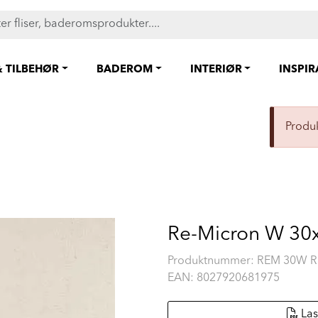
FAST LAVPRIS på en rekke fliser og baderomsprodukter. Shop her
& TILBEHØR
BADEROM
INTERIØR
INSPI
Produk
Re-Micron W 30x3
Produktnummer:
REM 30W 
EAN:
8027920681975
Las