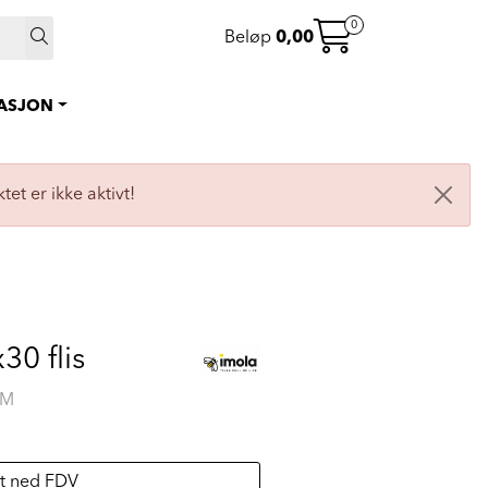
 >
0
Beløp
0,00
0
Instagram
Favoritter
RASJON
Logg inn
tet er ikke aktivt!
0 flis
RM
t ned FDV