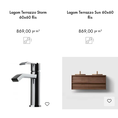
Lagom Terrazzo Storm
Lagom Terrazzo Sun 60x60
60x60 flis
flis
869,00
869,00
pr m²
pr m²
1
1