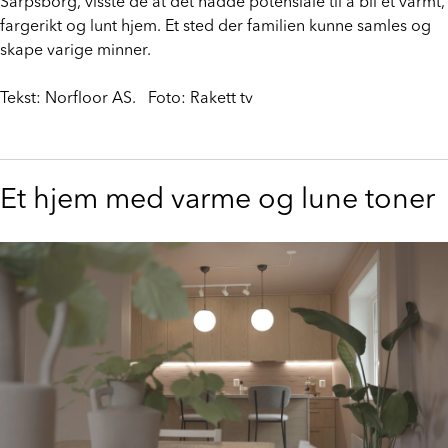
Sarpsborg, visste de at det hadde potensiale til å bli et varmt,
Prosjekt
fargerikt og lunt hjem. Et sted der familien kunne samles og
skape varige minner.
Still et spørsmål
Tekst: Norfloor AS. Foto: Rakett tv
Favoritter (
0
)
Et hjem med varme og lune toner
Min side
Logg inn