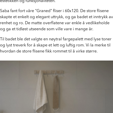
estetikken og funksjonaliteten.
Saba fant fort våre "Graned" fliser i 60x120. De store flisene
skapte et enkelt og elegant uttrykk, og ga badet et inntrykk av
renhet og ro. De matte overflatene var enkle å vedlikeholde
og ga et tidløst utseende som ville vare i mange år.
Til badet ble det valgte en nøytral fargepalett med lyse toner
og lyst treverk for å skape et lett og luftig rom. Vi la merke til
hvordan de store flisene fikk rommet til å virke større.