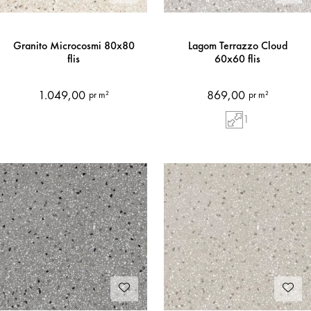
Granito Microcosmi 80x80
Lagom Terrazzo Cloud
flis
60x60 flis
1.049,00
869,00
pr m²
pr m²
1