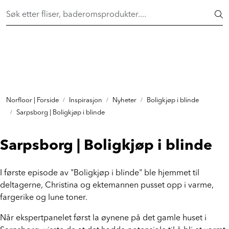
Skip to main content
FAST LAVPRIS på en rekke fliser og baderomsprodukter. Shop
her >
FLISER & TILBEHØR
BADEROM
INTERIØR
Norfloor | Forside
Inspirasjon
Nyheter
Boligkjøp i blinde
Sarpsborg | Boligkjøp i blinde
INSPIRASJON
Sarpsborg | Boligkjøp i blinde
Lenker
I første episode av "Boligkjøp i blinde" ble hjemmet til
Butikker
deltagerne, Christina og ektemannen pusset opp i varme,
fargerike og lune toner.
Proff
Når ekspertpanelet først la øynene på det gamle huset i