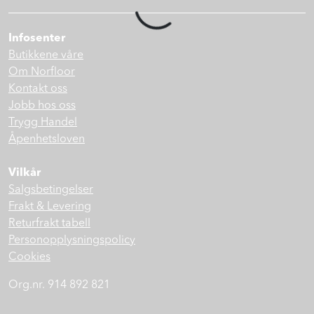
Prosjekt
Infosenter
Butikkene våre
Still et spørsmål
Om Norfloor
Kontakt oss
Jobb hos oss
Favoritter (
0
)
Trygg Handel
Åpenhetsloven
Min side
Vilkår
Salgsbetingelser
Logg inn
Frakt & Levering
Returfrakt tabell
Personopplysningspolicy
Cookies
Org.nr. 914 892 821