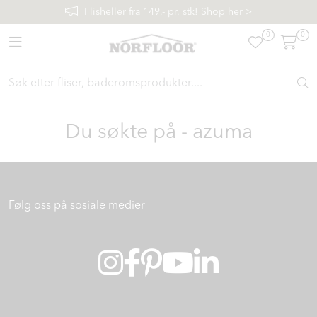
Skip to main content
Flisheller fra 149,- pr. stk! Shop her >
0
0
Toggle navigation
FLISER & TILBEHØR
BADEROM
Du søkte på - azuma
INTERIØR
INSPIRASJON
Følg oss på sosiale medier
Lenker
Butikker
Proff