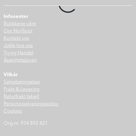
Prosjekt
Infosenter
Butikkene våre
Still et spørsmål
Om Norfloor
Kontakt oss
Jobb hos oss
Favoritter (
0
)
Trygg Handel
Åpenhetsloven
Min side
Vilkår
Salgsbetingelser
Logg inn
Frakt & Levering
Returfrakt tabell
Personopplysningspolicy
Cookies
Org.nr. 914 892 821