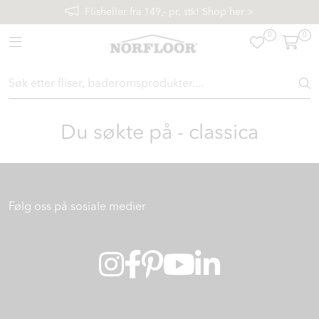
Skip to main content
Flisheller fra 149,- pr. stk! Shop her >
0
0
Toggle navigation
FLISER & TILBEHØR
BADEROM
Du søkte på - classica
INTERIØR
INSPIRASJON
Følg oss på sosiale medier
Lenker
Butikker
Proff