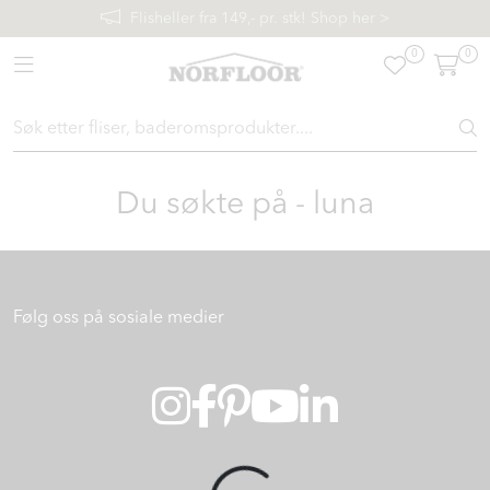
Skip to main content
Flisheller fra 149,- pr. stk! Shop her >
0
0
Toggle navigation
FLISER & TILBEHØR
BADEROM
Du søkte på - luna
INTERIØR
INSPIRASJON
Følg oss på sosiale medier
Lenker
Butikker
Proff