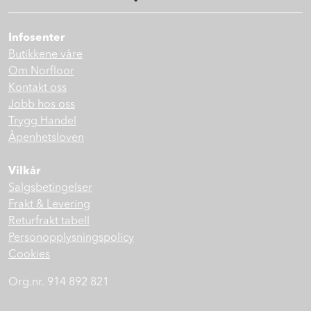
Prosjekt
Infosenter
Butikkene våre
Still et spørsmål
Om Norfloor
Kontakt oss
Jobb hos oss
Favoritter (
0
)
Trygg Handel
Åpenhetsloven
Min side
Vilkår
Salgsbetingelser
Logg inn
Frakt & Levering
Returfrakt tabell
Personopplysningspolicy
Cookies
Org.nr. 914 892 821