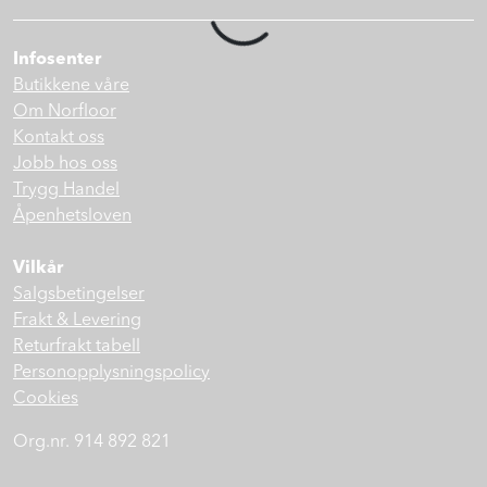
Prosjekt
Infosenter
Butikkene våre
Still et spørsmål
Om Norfloor
Kontakt oss
Jobb hos oss
Favoritter (
0
)
Trygg Handel
Åpenhetsloven
Min side
Vilkår
Salgsbetingelser
Logg inn
Frakt & Levering
Returfrakt tabell
Personopplysningspolicy
Cookies
Org.nr. 914 892 821