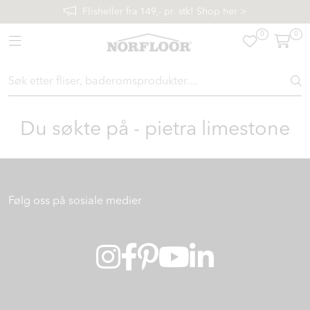
Skip to main content
Flisheller fra 149,- pr. stk! Shop her >
0
0
Toggle navigation
FLISER & TILBEHØR
BADEROM
Du søkte på - pietra limestone
INTERIØR
INSPIRASJON
Følg oss på sosiale medier
Lenker
Butikker
Proff