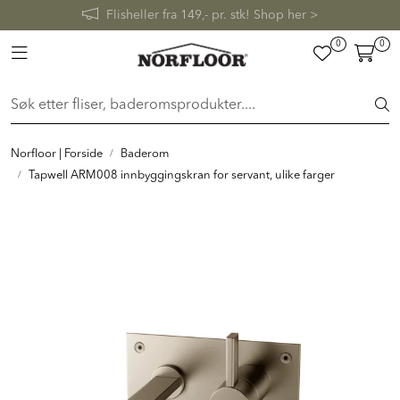
Skip to main content
FAST LAVPRIS på en rekke fliser og baderomsprodukter. Shop
her >
0
0
FLISER & TILBEHØR
Toggle navigation
BADEROM
INTERIØR
Norfloor | Forside
Baderom
Tapwell ARM008 innbyggingskran for servant, ulike farger
INSPIRASJON
Lenker
Butikker
Proff