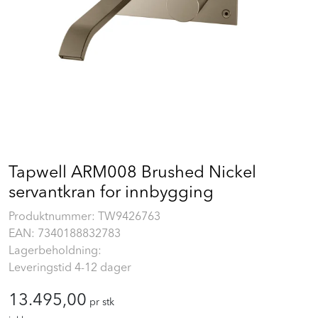
Prosjekt
Still et spørsmål
Favoritter (
0
)
Min side
Tapwell ARM008 Brushed Nickel
Logg inn
servantkran for innbygging
Produktnummer:
TW9426763
EAN:
7340188832783
Lagerbeholdning:
Leveringstid 4-12 dager
13.495,00