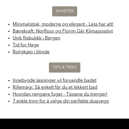
Les mer innhold om
NYHETER
Minimalistisk, moderne og elegant - Less har alt!
Bærekraft: Norfloor og Florim Går Klimapositivt
Unik flisbutikk i Bergen
Tid for Hage
Boligkjøp i blinde
TIPS & TRIKS
Innebygde løsninger vil forvandle badet
Rillemagi: Så enkelt får du et lekkert bad
Hvordan rengjøre fuger - Tipsene du trenger!
7 enkle trinn for å velge din perfekte dusjvegg