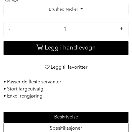
pr stk
inkl. mva.
Brushed Nickel
-
+
Legg i handlevogn
Legg til favoritter
• Passer de fleste servanter
• Stort fargeutvalg
• Enkel rengjøring
Beskrivelse