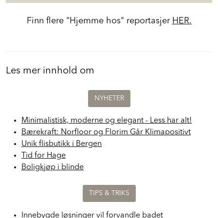
Finn flere "Hjemme hos" reportasjer
HER.
Les mer innhold om
NYHETER
Minimalistisk, moderne og elegant - Less har alt!
Bærekraft: Norfloor og Florim Går Klimapositivt
Unik flisbutikk i Bergen
Tid for Hage
Boligkjøp i blinde
TIPS & TRIKS
Innebygde løsninger vil forvandle badet