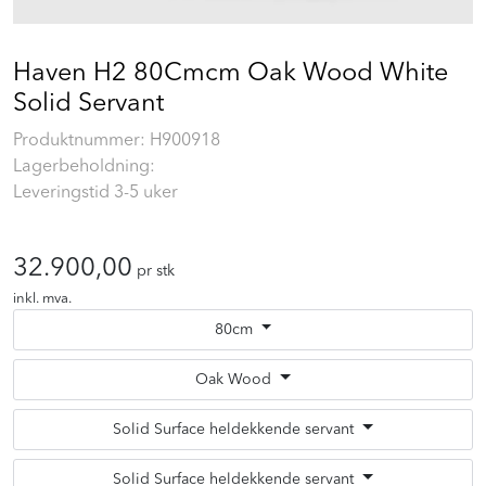
Prosjekt
Haven H2 80Cmcm Oak Wood White
Still et spørsmål
Solid Servant
Produktnummer:
H900918
Lagerbeholdning:
Favoritter (
0
)
Leveringstid 3-5 uker
Min side
32.900,00
pr stk
Logg inn
inkl. mva.
80cm
Oak Wood
Solid Surface heldekkende servant
Solid Surface heldekkende servant