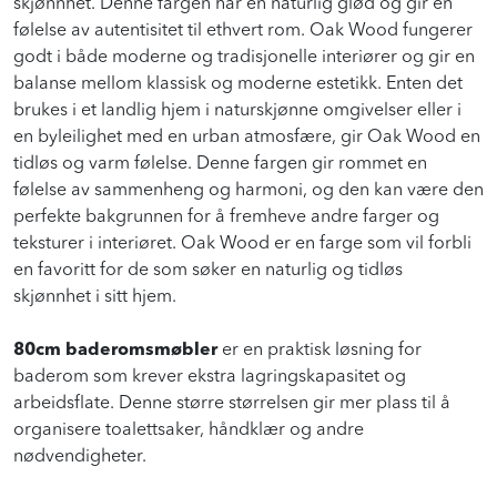
skjønnhet. Denne fargen har en naturlig glød og gir en
følelse av autentisitet til ethvert rom. Oak Wood fungerer
godt i både moderne og tradisjonelle interiører og gir en
balanse mellom klassisk og moderne estetikk. Enten det
brukes i et landlig hjem i naturskjønne omgivelser eller i
en byleilighet med en urban atmosfære, gir Oak Wood en
tidløs og varm følelse. Denne fargen gir rommet en
følelse av sammenheng og harmoni, og den kan være den
perfekte bakgrunnen for å fremheve andre farger og
teksturer i interiøret. Oak Wood er en farge som vil forbli
en favoritt for de som søker en naturlig og tidløs
skjønnhet i sitt hjem.
80cm baderomsmøbler
er en praktisk løsning for
baderom som krever ekstra lagringskapasitet og
arbeidsflate. Denne større størrelsen gir mer plass til å
organisere toalettsaker, håndklær og andre
nødvendigheter.