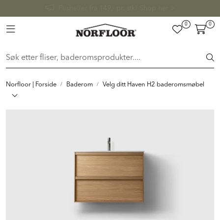
her >
0
0
Toggle navigation
FLISER & TILBEHØR
BADEROM
Norfloor | Forside
Baderom
Velg ditt Haven H2 baderomsmøbel
INTERIØR
INSPIRASJON
Lenker
Butikker
Proff