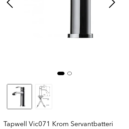
Prosjekt
Still et spørsmål
Favoritter (
0
)
Min side
Logg inn