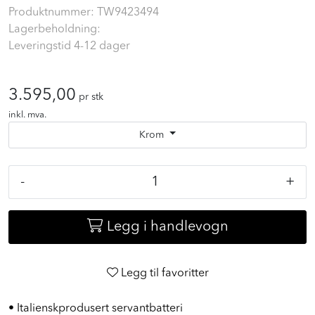
Tapwell Vic071 Krom Servantbatteri
Produktnummer:
TW9423494
Lagerbeholdning:
Leveringstid 4-12 dager
3.595,00
pr stk
inkl. mva.
Krom
-
+
Legg i handlevogn
Legg til favoritter