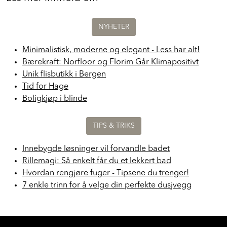
Les mer innhold om
NYHETER
Minimalistisk, moderne og elegant - Less har alt!
Bærekraft: Norfloor og Florim Går Klimapositivt
Unik flisbutikk i Bergen
Tid for Hage
Boligkjøp i blinde
TIPS & TRIKS
Innebygde løsninger vil forvandle badet
Rillemagi: Så enkelt får du et lekkert bad
Hvordan rengjøre fuger - Tipsene du trenger!
7 enkle trinn for å velge din perfekte dusjvegg