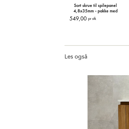
Sort skrue til spilepanel
4,8x35mm - pakke med
100 skruer
549,00
pr stk
Les også