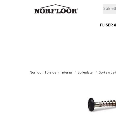
Skip to main content
|
|
|
Butikker
Proff
Prosjekt
Still et spørsmål
FLISER 
Norfloor | Forside
Interiør
Spileplater
Sort skrue