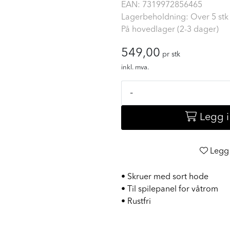
EAN:
7319972856465
Lagerbeholdning: Over 5 stk
På hovedlager (2-3 dager)
549,00
pr stk
inkl. mva.
-
Legg 
Legg 
• Skruer med sort hode
• Til spilepanel for våtrom
• Rustfri