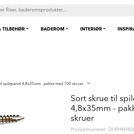
Flisheller fra 149,- pr. stk! Shop her >
& TILBEHØR
BADEROM
INTERIØR
INSPI
 til spilepanel 4,8x35mm - pakke med 100 skruer
Sort skrue til sp
4,8x35mm - pak
skruer
Produktnummer:
DURHN9820