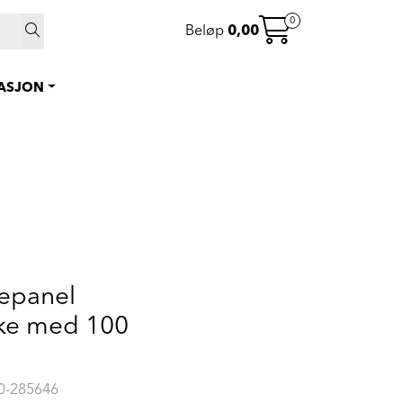
0
Beløp
0,00
0
Instagram
Favoritter
RASJON
Logg inn
ilepanel
ke med 100
-285646