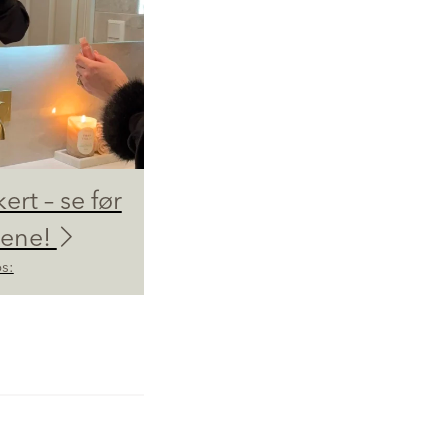
kert – se før
dene!
s: