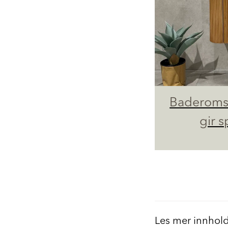
Baderoms
gir s
Les mer innhol