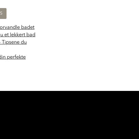
KS
forvandle badet
du et lekkert bad
- Tipsene du
din perfekte