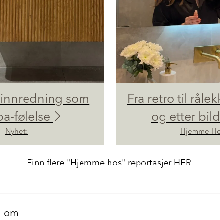
innredning som
Fra retro til rålek
pa-følelse
og etter bil
Nyhet:
Hjemme Ho
Finn flere "Hjemme hos" reportasjer
HER.
d om