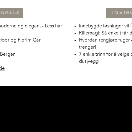
NYHETER
TIPS & TRI
moderne og elegant - Less har
Innebygde løsninger vil 
Rillemagi: Så enkelt får 
floor og Florim Går
Hvordan rengjøre fuger 
trenger!
i Bergen
7 enkle trinn for å velge 
dusjvegg
nde