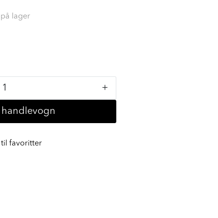
 på lager
+
i handlevogn
til favoritter