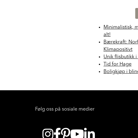
Minimalistisk, 
alt!
Bærekraft: Nor
Klimapositivt
Unik flisbutikk 
Tid for Hage
Boligkjøp i bli
Følg oss på sosiale medier