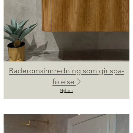
Baderomsinnredning som gir spa-
følelse
Nyhet: