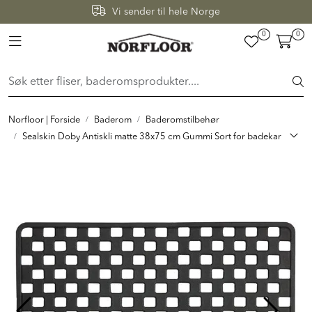
Skip to main content
Vi sender til hele Norge
0
0
Toggle navigation
FLISER & TILBEHØR
BADEROM
Norfloor | Forside
Baderom
Baderomstilbehør
INTERIØR
Sealskin Doby Antiskli matte 38x75 cm Gummi Sort for badekar
INSPIRASJON
Lenker
Butikker
Proff