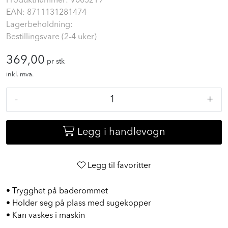
Produktnummer:
V005219
EAN:
8711131281474
Lagerbeholdning:
Bestillingsvare (2-4 uker)
369,00
pr stk
inkl. mva.
-
+
Legg i handlevogn
Legg til favoritter
• Trygghet på baderommet
• Holder seg på plass med sugekopper
• Kan vaskes i maskin