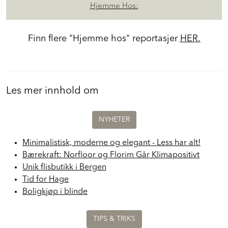
Hjemme Hos:
Finn flere "Hjemme hos" reportasjer
HER.
Les mer innhold om
NYHETER
Minimalistisk, moderne og elegant - Less har alt!
Bærekraft: Norfloor og Florim Går Klimapositivt
Unik flisbutikk i Bergen
Tid for Hage
Boligkjøp i blinde
TIPS & TRIKS