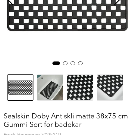
Prosjekt
Still et spørsmål
Favoritter (
0
)
Min side
Logg inn
Sealskin Doby Antiskli matte 38x75 cm
Gummi Sort for badekar