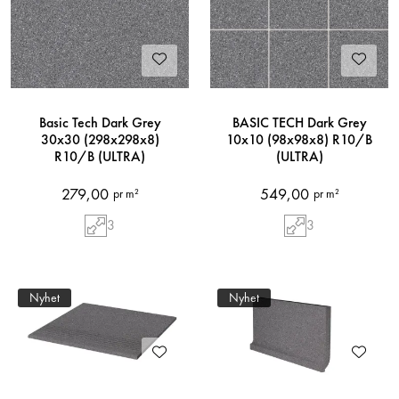
Basic Tech Dark Grey
BASIC TECH Dark Grey
30x30 (298x298x8)
10x10 (98x98x8) R10/B
R10/B (ULTRA)
(ULTRA)
279,00
549,00
pr m²
pr m²
3
3
Nyhet
Nyhet