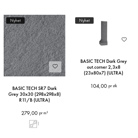
Nyhet
Nyhet
BASIC TECH Dark Grey
out.corner 2,3x8
(23x80x7) (ULTRA)
104,00
pr stk
BASIC TECH SR7 Dark
Grey 30x30 (298x298x8)
R11/B (ULTRA)
279,00
pr m²
1