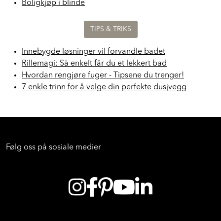
Boligkjøp i blinde
TIPS & TRIKS
Innebygde løsninger vil forvandle badet
Rillemagi: Så enkelt får du et lekkert bad
Hvordan rengjøre fuger - Tipsene du trenger!
7 enkle trinn for å velge din perfekte dusjvegg
Følg oss på sosiale medier