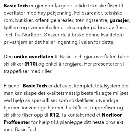
Basic Tech
er gjennomfargede solide tekniske fliser til
overflater med høy påkjenning. Fellesarealer, tekniske
rom, butikker, offentlige arealer, treningssentre,
garasjer
,
kjellere og svømmehaller er eksempler på bruk av Basic
Tech fra Norfloor. Ønsker du å bruke denne kvaliteten i
privathjem er det heller ingenting i veien for dette.
Den
unike overflaten
til Basic Tech gjør overflaten både
sklisikker
(R10)
og enkel å rengjøre. Her presenterer vi
trappefliser med riller.
Flisene i
Basic Tech
er del av et komplett totalsystem der
man kan skape det kvalitetsmessig beste flislagte miljøet
ved hjelp av spesialfliser som sokkelfliser, utvendige
hjørner, innvendige hjørner, hulkilfliser, trappefliser og
sklisikre fliser opp til
R12
. Ta kontakt med et
Norfloor
Proffsenter
for hjelp til å planlegge ditt neste prosjekt
med Basic Tech.