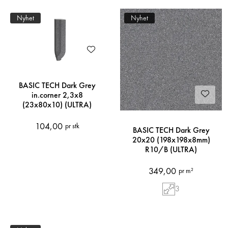
Nyhet
Nyhet
BASIC TECH Dark Grey
in.corner 2,3x8
(23x80x10) (ULTRA)
104,00
pr stk
BASIC TECH Dark Grey
20x20 (198x198x8mm)
R10/B (ULTRA)
349,00
pr m²
3