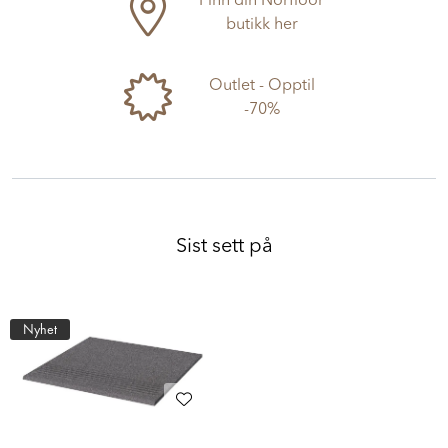
Finn din Norfloor
butikk her
Outlet - Opptil
-70%
Sist sett på
Nyhet