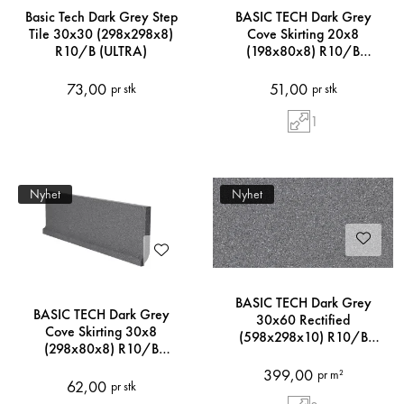
Basic Tech Dark Grey Step
BASIC TECH Dark Grey
Tile 30x30 (298x298x8)
Cove Skirting 20x8
R10/B (ULTRA)
(198x80x8) R10/B
(ULTRA)
73,00
51,00
pr stk
pr stk
1
Nyhet
Nyhet
BASIC TECH Dark Grey
BASIC TECH Dark Grey
30x60 Rectified
Cove Skirting 30x8
(598x298x10) R10/B
(298x80x8) R10/B
(ULTRA)
(ULTRA)
399,00
pr m²
62,00
pr stk