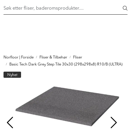
Skip to main content
FAST LAVPRIS på en rekke fliser og baderomsprodukter. Shop
her >
FLISER & TILBEHØR
BADEROM
INTERIØR
Norfloor | Forside
Fliser & Tilbehør
Fliser
Basic Tech Dark Grey Step Tile 30x30 (298x298x8) R10/B (ULTRA)
INSPIRASJON
Nyhet
Lenker
Butikker
Proff