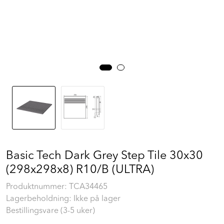
Prosjekt
Still et spørsmål
Favoritter (
0
)
Min side
Logg inn
Basic Tech Dark Grey Step Tile 30x30
(298x298x8) R10/B (ULTRA)
Produktnummer:
TCA34465
Lagerbeholdning: Ikke på lager
Bestillingsvare (3-5 uker)