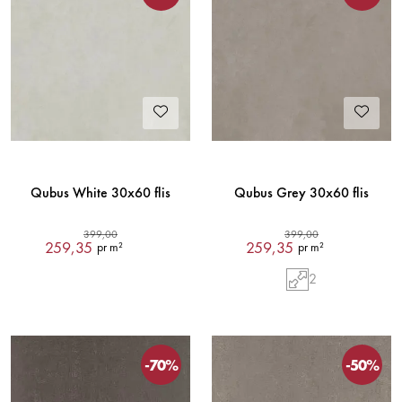
Qubus White 30x60 flis
Qubus Grey 30x60 flis
399,00
399,00
259,35
259,35
pr m²
pr m²
2
-70%
-50%