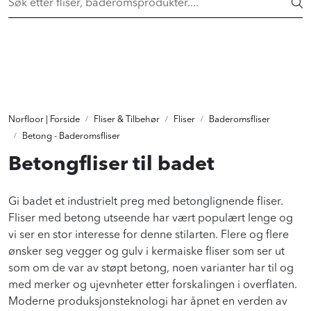
Skip to main content
Flisheller fra 149,- pr. stk! Shop her >
FLISER & TILBEHØR
BADEROM
Norfloor | Forside
Fliser & Tilbehør
Fliser
Baderomsfliser
INTERIØR
Betong - Baderomsfliser
Betongfliser til badet
INSPIRASJON
Gi badet et industrielt preg med betonglignende fliser.
Fliser med betong utseende har vært populært lenge og
Lenker
vi ser en stor interesse for denne stilarten. Flere og flere
Butikker
ønsker seg vegger og gulv i kermaiske fliser som ser ut
som om de var av støpt betong, noen varianter har til og
med merker og ujevnheter etter forskalingen i overflaten.
Proff
Moderne produksjonsteknologi har åpnet en verden av