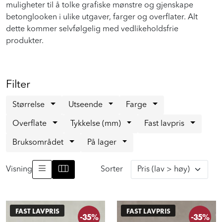
muligheter til å tolke grafiske mønstre og gjenskape
Prosjekt
betonglooken i ulike utgaver, farger og overflater. Alt
dette kommer selvfølgelig med vedlikeholdsfrie
Still et spørsmål
produkter.
Favoritter (
0
)
Filter
Størrelse
Utseende
Farge
Min side
Overflate
Tykkelse (mm)
Fast lavpris
Logg inn
Bruksområdet
På lager
Visning
Sorter
FAST LAVPRIS
FAST LAVPRIS
-35%
-35%