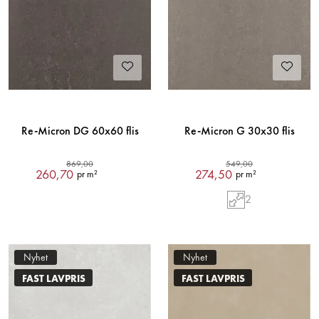
Re-Micron DG 60x60 flis
Re-Micron G 30x30 flis
869,00
549,00
260,70
274,50
pr m²
pr m²
2
Nyhet
Nyhet
FAST LAVPRIS
FAST LAVPRIS