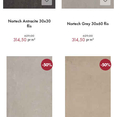
Nortech Antracite 30x30
Nortech Grey 30x60 flis
flis
629,00
629,00
314,50
314,50
pr m²
pr m²
-50%
-50%