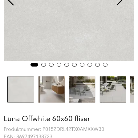
Prosjekt
Still et spørsmål
Favoritter (
0
)
Min side
Logg inn
Luna Offwhite 60x60 fliser
Produktnummer:
P015ZDRL42TX0AMXXW30