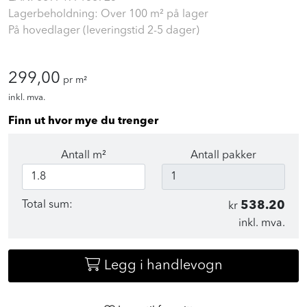
EAN:
8697497138723
Lagerbeholdning: Over 100 m² på lager
På hovedlager (leveringstid 2-5 dager)
299,00
pr m²
inkl. mva.
Finn ut hvor mye du trenger
Antall m²
Antall pakker
Total sum:
538.20
kr
inkl. mva.
Legg i handlevogn