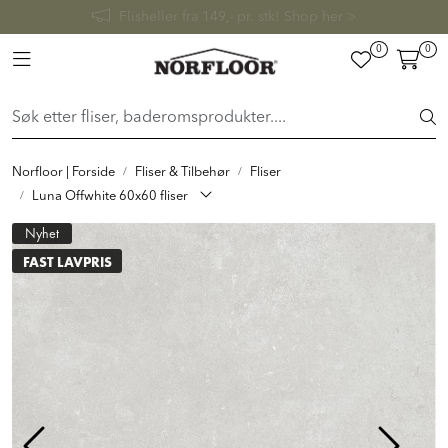
Skip to main content
FAST LAVPRIS på en rekke fliser og baderomsprodukter. Shop
her >
0
0
FLISER & TILBEHØR
Toggle navigation
BADEROM
INTERIØR
Norfloor | Forside
Fliser & Tilbehør
Fliser
Luna Offwhite 60x60 fliser
INSPIRASJON
Nyhet
FAST LAVPRIS
Lenker
Butikker
Proff