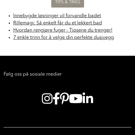
TIPS & TRIKS
Innebygde løsninger vil forvandle badet
Rillemagi: Så enkelt får du et lekkert bad
Hvordan rengjøre fuger - Tipsene du trenger!
7 enkle trinn for å velge din perfekte dusjvegg
Følg oss på sosiale medier