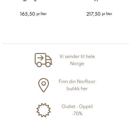
Rengjøringsmiddel
Dyprens
165,50
217,50
pr liter
pr liter
Vi sender til hele
Norge
Finn din Norfloor
butikk her
Outlet - Opptil
-70%