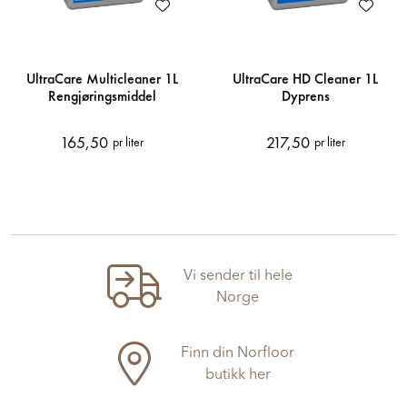
UltraCare Multicleaner 1L
UltraCare HD Cleaner 1L
Rengjøringsmiddel
Dyprens
165,50
217,50
pr liter
pr liter
Vi sender til hele
Norge
Finn din Norfloor
butikk her