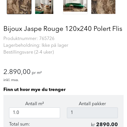
Bijoux Jaspe Rouge 120x240 Polert Flis
Produktnummer:
765726
Lagerbeholdning: Ikke på lager
Bestillingsvare (2-4 uker)
2.890,00
pr m²
inkl. mva.
Finn ut hvor mye du trenger
Antall m²
Antall pakker
Total sum:
2890.00
kr