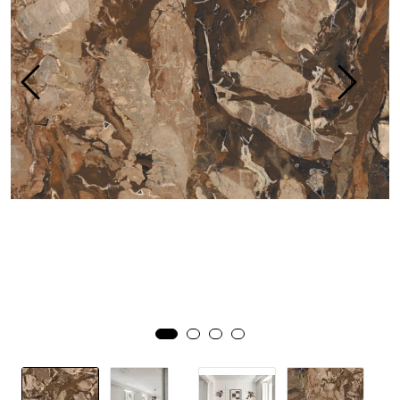
Prosjekt
Still et spørsmål
Favoritter (
0
)
Min side
Logg inn