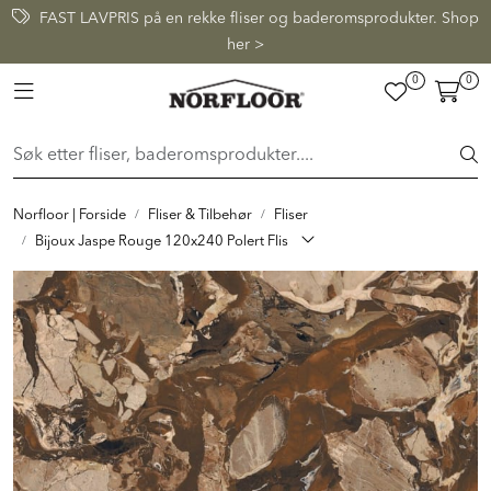
Skip to main content
FAST LAVPRIS på en rekke fliser og baderomsprodukter. Shop
her >
0
0
FLISER & TILBEHØR
Toggle navigation
BADEROM
INTERIØR
Norfloor | Forside
Fliser & Tilbehør
Fliser
Bijoux Jaspe Rouge 120x240 Polert Flis
INSPIRASJON
Lenker
Butikker
Proff