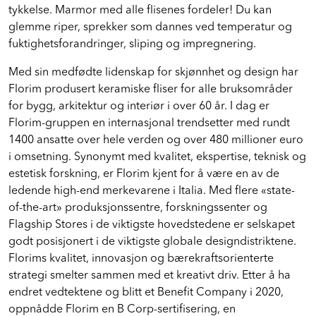
tykkelse. Marmor med alle flisenes fordeler!
Du kan
glemme riper, sprekker som dannes ved temperatur og
fuktighetsforandringer, sliping og impregnering.
Med sin medfødte lidenskap for skjønnhet og design har
Florim produsert keramiske fliser for alle bruksområder
for bygg, arkitektur og interiør i over 60 år. I dag er
Florim-gruppen en internasjonal trendsetter med rundt
1400 ansatte over hele verden og over 480 millioner euro
i omsetning. Synonymt med kvalitet, ekspertise, teknisk og
estetisk forskning, er Florim kjent for å være en av de
ledende high-end merkevarene i Italia. Med flere «state-
of-the-art» produksjonssentre, forskningssenter og
Flagship Stores i de viktigste hovedstedene er selskapet
godt posisjonert i de viktigste globale designdistriktene.
Florims kvalitet, innovasjon og bærekraftsorienterte
strategi smelter sammen med et kreativt driv. Etter å ha
endret vedtektene og blitt et Benefit Company i 2020,
oppnådde Florim en B Corp-sertifisering, en