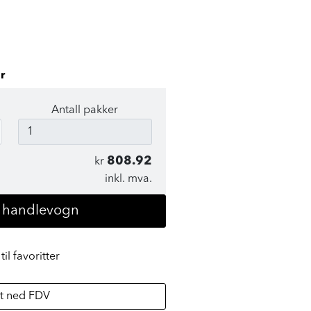
r
Antall pakker
808.92
kr
inkl. mva.
i handlevogn
til favoritter
t ned FDV