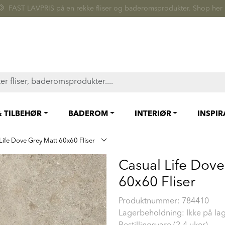
FAST LAVPRIS på en rekke fliser og baderomsprodukter. Shop her
& TILBEHØR
BADEROM
INTERIØR
INSPI
Life Dove Grey Matt 60x60 Fliser
Casual Life Dove
60x60 Fliser
Produktnummer:
784410
Lagerbeholdning: Ikke på la