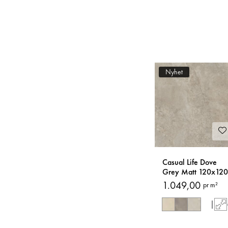
Nyhet
Casual Life Dove
Grey Matt 120x120
Fliser
1.049,00
pr m²
|