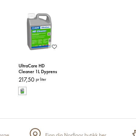
UltraCare HD
Cleaner 1L Dyprens
217,50
pr liter
Norge
Finn din Norfloor butikk her