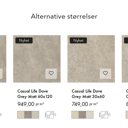
Alternative størrelser
Nyhet
Nyhet
Casual Life Dove
Casual Life Dove
C
Grey Matt 60x120
Grey Matt 30x60
Fliser
Fliser
F
949,00
749,00
pr m²
pr m²
6
|
6
|
6