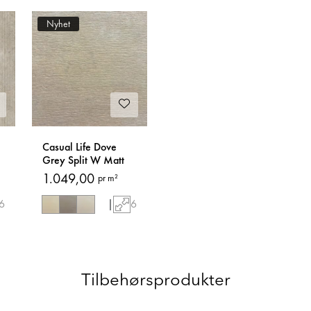
Nyhet
Casual Life Dove
Grey Split W Matt
60x120 Fliser
1.049,00
pr m²
6
|
6
Tilbehørsprodukter