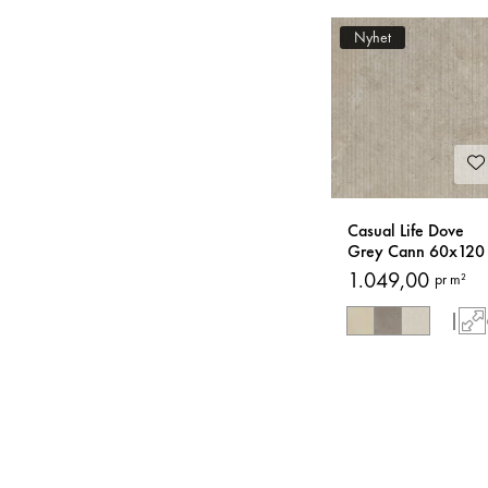
Nyhet
Casual Life Dove
Grey Cann 60x120
Fliser
1.049,00
pr m²
|