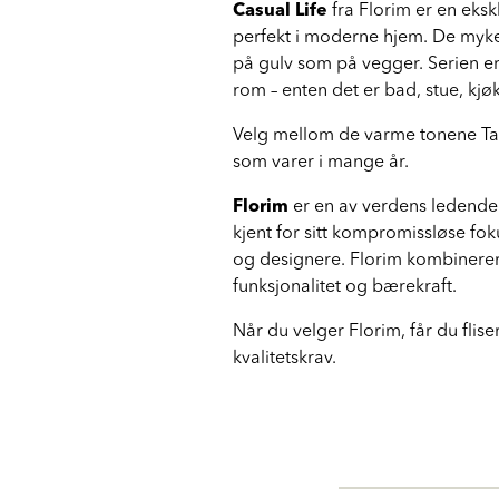
Casual Life
fra Florim er en ekskl
perfekt i moderne hjem. De myke
på gulv som på vegger. Serien er t
rom – enten det er bad, stue, kjø
Velg mellom de varme tonene Tal
som varer i mange år.
Florim
er en av verdens ledende 
kjent for sitt kompromissløse fo
og designere. Florim kombinerer 
funksjonalitet og bærekraft.
Når du velger Florim, får du flise
kvalitetskrav.