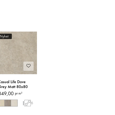
Nyhet
asual Life Dove
Grey Matt 80x80
liser
849,00
pr m²
|
6