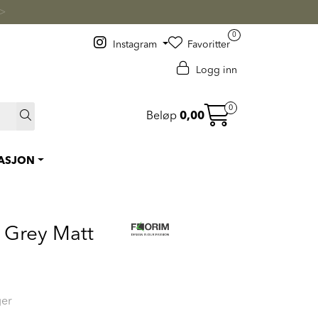
 >
0
Instagram
Favoritter
Logg inn
0
Beløp
0,00
RASJON
 Grey Matt
ger