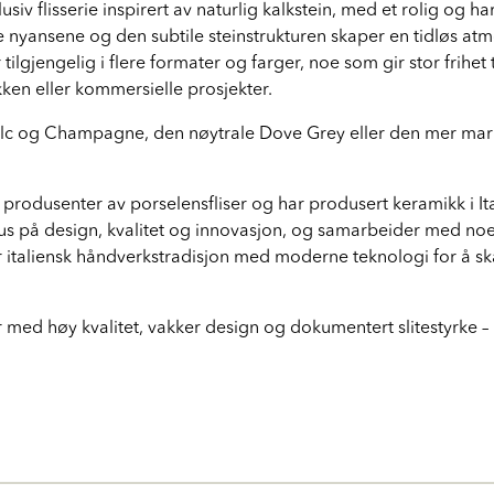
usiv flisserie inspirert av naturlig kalkstein, med et rolig og 
 nyansene og den subtile steinstrukturen skaper en tidløs at
ilgjengelig i flere formater og farger, noe som gir stor frihet 
kken eller kommersielle prosjekter.
c og Champagne, den nøytrale Dove Grey eller den mer marka
produsenter av porselensfliser og har produsert keramikk i Ita
kus på design, kvalitet og innovasjon, og samarbeider med noe
italiensk håndverkstradisjon med moderne teknologi for å skap
r med høy kvalitet, vakker design og dokumentert slitestyrke – p