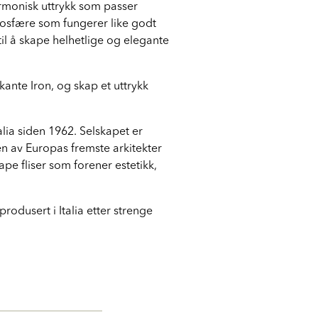
harmonisk uttrykk som passer
mosfære som fungerer like godt
til å skape helhetlige og elegante
nte Iron, og skap et uttrykk
lia siden 1962. Selskapet er
n av Europas fremste arkitekter
e fliser som forener estetikk,
rodusert i Italia etter strenge