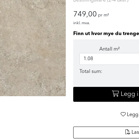
Bestillingsvare (2-4 uker)
749,00
pr m²
inkl. mva.
Finn ut hvor mye du trenge
Antall m²
Total sum:
Legg 
Legg 
Las