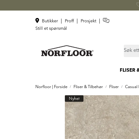
Skip to main content
|
|
|
Butikker
Proff
Prosjekt
Still et spørsmål
FLISER 
Norfloor | Forside
Fliser & Tilbehør
Fliser
Casual 
Nyhet