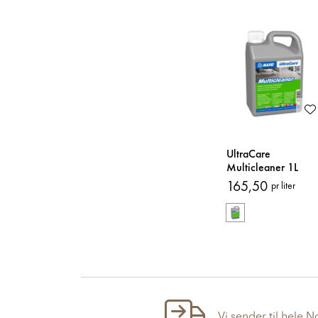
UltraCare
Multicleaner 1L
Rengjøringsmiddel
165,50
pr liter
Vi sender til hele 