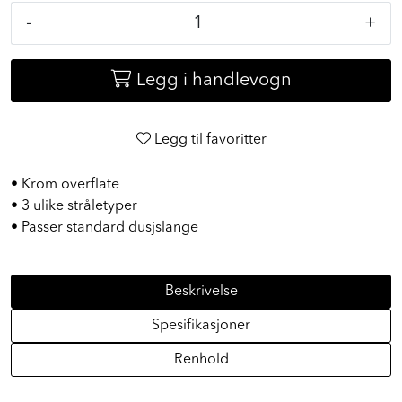
inkl. mva.
-
+
Legg i handlevogn
Legg til favoritter
• Krom overflate
• 3 ulike stråletyper
• Passer standard dusjslange
Beskrivelse
Spesifikasjoner
Renhold