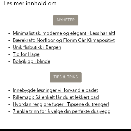
Les mer innhold om
NYHETER
Minimalistisk, moderne og elegant - Less har alt!
Bærekraft: Norfloor og Florim Går Klimapositivt
Unik flisbutikk i Bergen
Tid for Hage
Boligkjøp i blinde
TIPS & TRIKS
Innebygde løsninger vil forvandle badet
Rillemagi: Så enkelt får du et lekkert bad
Hvordan rengjøre fuger - Tipsene du trenger!
7 enkle trinn for å velge din perfekte dusjvegg