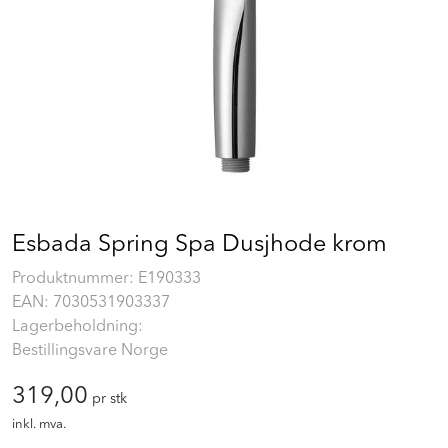
Prosjekt
Still et spørsmål
Favoritter (
0
)
Min side
Esbada Spring Spa Dusjhode krom
Logg inn
Produktnummer:
E190333
EAN:
7030531903337
Lagerbeholdning:
Bestillingsvare Norge
319,00
pr stk