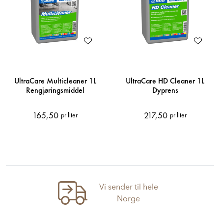
UltraCare Multicleaner 1L
UltraCare HD Cleaner 1L
Rengjøringsmiddel
Dyprens
165,50
217,50
pr liter
pr liter
Vi sender til hele
Norge