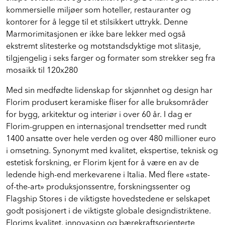
kommersielle miljøer som hoteller, restauranter og
kontorer for å legge til et stilsikkert uttrykk. Denne
Marmorimitasjonen er ikke bare lekker med også
ekstremt slitesterke og motstandsdyktige mot slitasje,
tilgjengelig i seks farger og formater som strekker seg fra
mosaikk til 120x280
Med sin medfødte lidenskap for skjønnhet og design har
Florim produsert keramiske fliser for alle bruksområder
for bygg, arkitektur og interiør i over 60 år. I dag er
Florim-gruppen en internasjonal trendsetter med rundt
1400 ansatte over hele verden og over 480 millioner euro
i omsetning. Synonymt med kvalitet, ekspertise, teknisk og
estetisk forskning, er Florim kjent for å være en av de
ledende high-end merkevarene i Italia. Med flere «state-
of-the-art» produksjonssentre, forskningssenter og
Flagship Stores i de viktigste hovedstedene er selskapet
godt posisjonert i de viktigste globale designdistriktene.
Florims kvalitet, innovasjon og bærekraftsorienterte