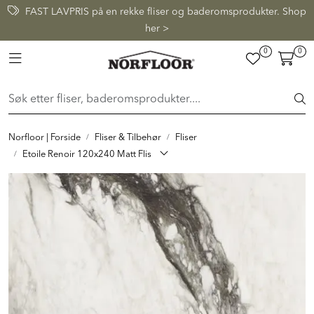
Skip to main content
FAST LAVPRIS på en rekke fliser og baderomsprodukter. Shop
her >
0
0
FLISER & TILBEHØR
Toggle navigation
BADEROM
INTERIØR
Norfloor | Forside
Fliser & Tilbehør
Fliser
Etoile Renoir 120x240 Matt Flis
INSPIRASJON
Lenker
Butikker
Proff