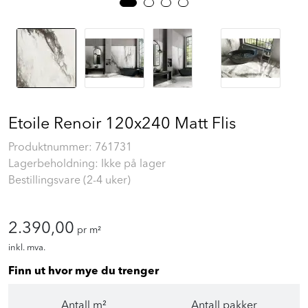
Etoile Renoir 120x240 Matt Flis
Produktnummer:
761731
Lagerbeholdning: Ikke på lager
Bestillingsvare (2-4 uker)
2.390,00
pr m²
inkl. mva.
Finn ut hvor mye du trenger
Antall m²
Antall pakker