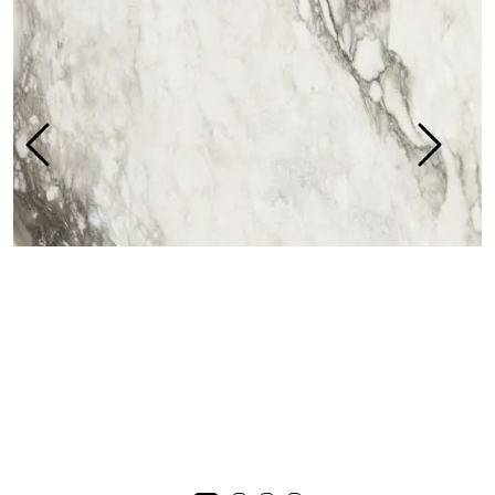
Prosjekt
Still et spørsmål
Favoritter (
0
)
Min side
Logg inn