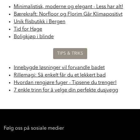
Minimalistisk, moderne og elegant - Less har alt!
Bærekraft: Norfloor og Florim Går Klimapositivt
Unik flisbutikk i Bergen
Tid for Hage
Boligkjøp i blinde
TIPS & TRIKS
Innebygde løsninger vil forvandle badet
Rillemagi: Så enkelt får du et lekkert bad
Hvordan rengjøre fuger - Tipsene du trenger!
7 enkle trinn for å velge din perfekte dusjvegg
Følg oss på sosiale medier