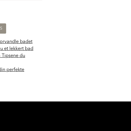
KS
forvandle badet
du et lekkert bad
- Tipsene du
din perfekte