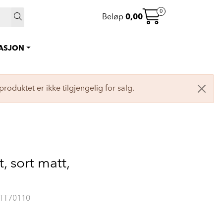
 >
0
Beløp
0,00
0
Instagram
Favoritter
RASJON
Logg inn
produktet er ikke tilgjengelig for salg.
t, sort matt,
TT70110