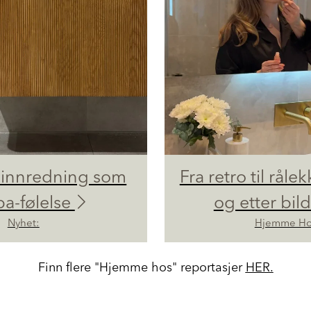
innredning som
Fra retro til rålek
pa-følelse
og etter bil
Nyhet:
Hjemme Ho
Finn flere "Hjemme hos" reportasjer
HER.