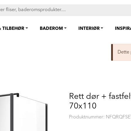
FAST LAVPRIS på en rekke fliser og baderomsprodukter. Shop her
& TILBEHØR
BADEROM
INTERIØR
INSPI
Dette 
Rett dør + fastfel
70x110
Produktnummer:
NFQRQFSE