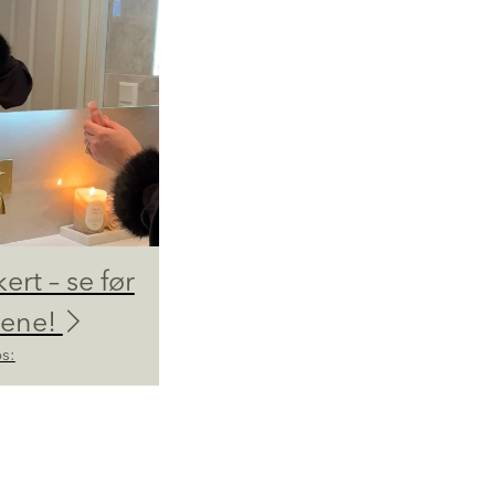
kert – se før
dene!
s: