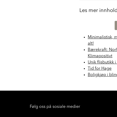
Les mer innhol
Minimalistisk, 
alt!
Bærekraft: Nor
Klimapositivt
Unik flisbutikk 
Tid for Hage
Boligkjøp i bli
Følg oss på sosiale medier