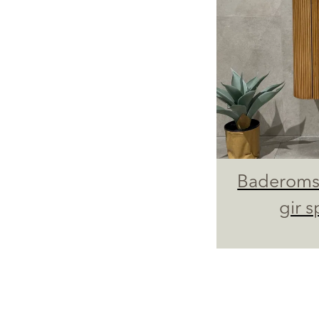
Baderoms
gir s