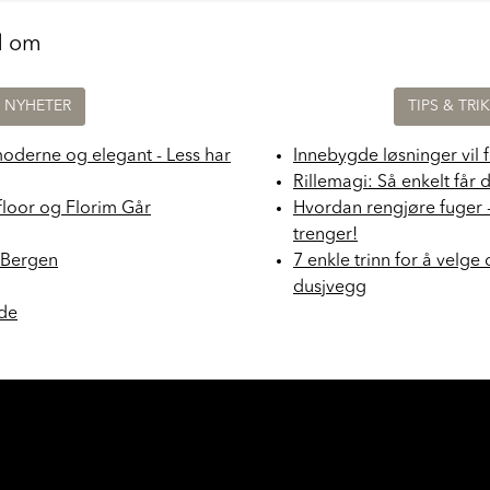
d om
NYHETER
TIPS & TRI
moderne og elegant - Less har
Innebygde løsninger vil 
Rillemagi: Så enkelt får 
floor og Florim Går
Hvordan rengjøre fuger 
trenger!
i Bergen
7 enkle trinn for å velge 
dusjvegg
nde