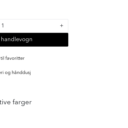
+
i handlevogn
til favoritter
eri og hånddusj
tive farger