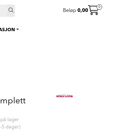
 >
0
Beløp
0,00
0
Instagram
Favoritter
RASJON
Logg inn
mplett
 på lager
2-5 dager)