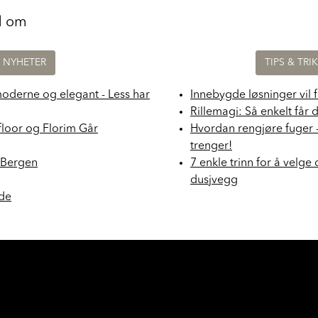
d om
NYHETER
TIPS & TRI
moderne og elegant - Less har
Innebygde løsninger vil 
Rillemagi: Så enkelt får 
floor og Florim Går
Hvordan rengjøre fuger 
trenger!
i Bergen
7 enkle trinn for å velge 
dusjvegg
nde