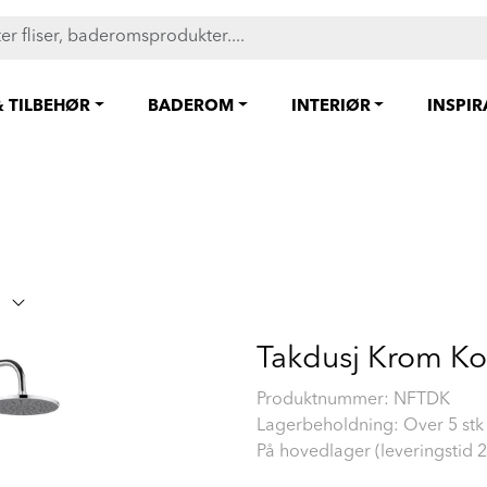
FAST LAVPRIS på en rekke fliser og baderomsprodukter. Shop her
& TILBEHØR
BADEROM
INTERIØR
INSPI
Takdusj Krom Ko
Produktnummer:
NFTDK
Lagerbeholdning: Over 5 stk
På hovedlager (leveringstid 