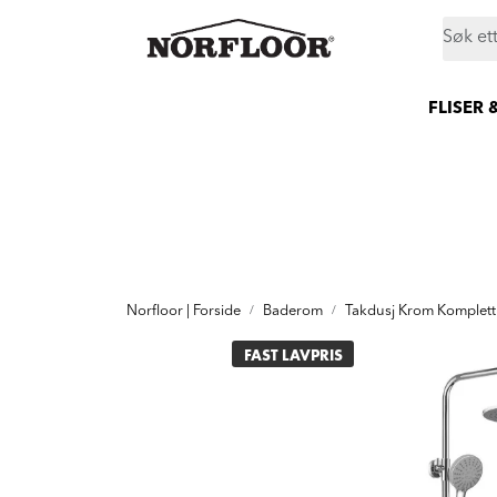
Skip to main content
|
|
|
Butikker
Proff
Prosjekt
Still et spørsmål
FLISER 
Norfloor | Forside
Baderom
Takdusj Krom Komplett
FAST LAVPRIS