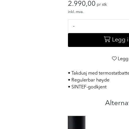
2.990,00
pr stk
inkl. mva.
-
Legg 
Legg 
• Takdusj med termostatbatt
• Regulerbar høyde
• SINTEF-godkjent
Alterna