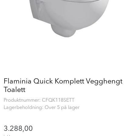
Prosjekt
Still et spørsmål
Favoritter (
0
)
Min side
Flaminia Quick Komplett Vegghengt
Logg inn
Toalett
Produktnummer:
CFQK118SETT
Lagerbeholdning: Over 5 på lager
3.288,00