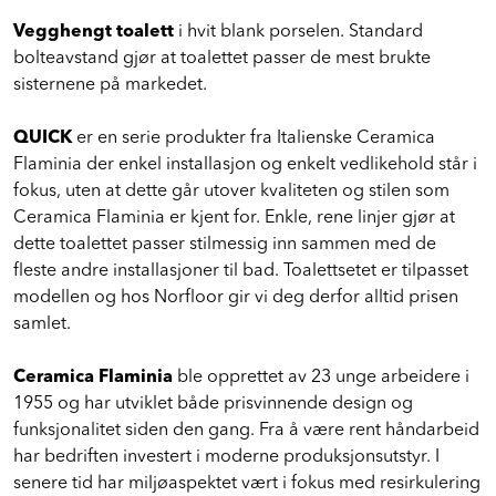
Vegghengt toalett
i hvit blank porselen. Standard
bolteavstand gjør at toalettet passer de mest brukte
sisternene på markedet.
QUICK
er en serie produkter fra Italienske Ceramica
Flaminia der enkel installasjon og enkelt vedlikehold står i
fokus, uten at dette går utover kvaliteten og stilen som
Ceramica Flaminia er kjent for. Enkle, rene linjer gjør at
dette toalettet passer stilmessig inn sammen med de
fleste andre installasjoner til bad. Toalettsetet er tilpasset
modellen og hos Norfloor gir vi deg derfor alltid prisen
samlet.
Ceramica Flaminia
ble opprettet av 23 unge arbeidere i
1955 og har utviklet både prisvinnende design og
funksjonalitet siden den gang. Fra å være rent håndarbeid
har bedriften investert i moderne produksjonsutstyr. I
senere tid har miljøaspektet vært i fokus med resirkulering