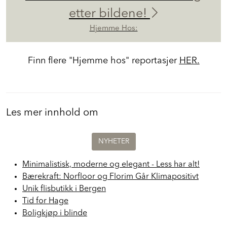
etter bildene!
Hjemme Hos:
Finn flere "Hjemme hos" reportasjer
HER.
Les mer innhold om
NYHETER
Minimalistisk, moderne og elegant - Less har alt!
Bærekraft: Norfloor og Florim Går Klimapositivt
Unik flisbutikk i Bergen
Tid for Hage
Boligkjøp i blinde