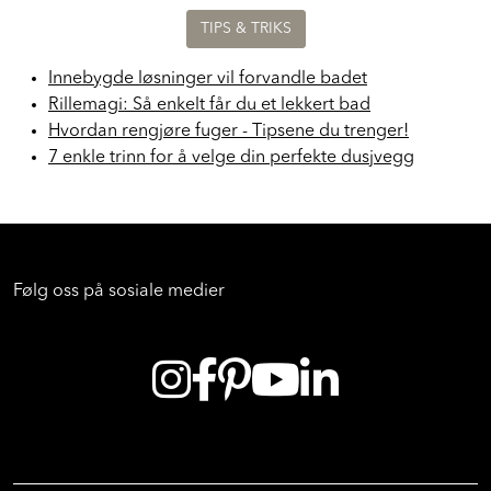
TIPS & TRIKS
Innebygde løsninger vil forvandle badet
Rillemagi: Så enkelt får du et lekkert bad
Hvordan rengjøre fuger - Tipsene du trenger!
7 enkle trinn for å velge din perfekte dusjvegg
Følg oss på sosiale medier