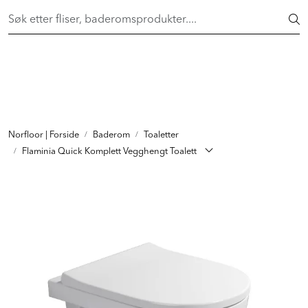
Skip to main content
FAST LAVPRIS på en rekke fliser og baderomsprodukter. Shop
her >
FLISER & TILBEHØR
BADEROM
INTERIØR
Norfloor | Forside
Baderom
Toaletter
Flaminia Quick Komplett Vegghengt Toalett
INSPIRASJON
Lenker
Butikker
Proff