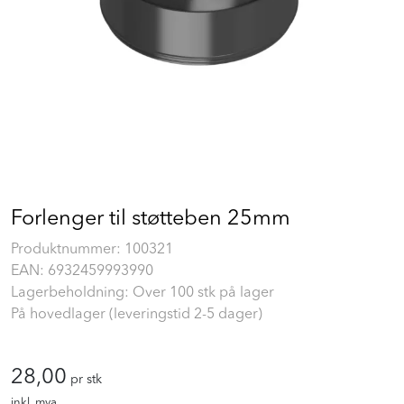
Prosjekt
Still et spørsmål
Favoritter (
0
)
Min side
Forlenger til støtteben 25mm
Logg inn
Produktnummer:
100321
EAN:
6932459993990
Lagerbeholdning: Over 100 stk på lager
På hovedlager (leveringstid 2-5 dager)
28,00
pr stk