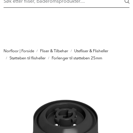
Skip to main content
FAST LAVPRIS på en rekke fliser og baderomsprodukter. Shop
her >
FLISER & TILBEHØR
BADEROM
INTERIØR
Norfloor | Forside
Fliser & Tilbehør
Utefliser & Flisheller
Støtteben til flisheller
Forlenger til støtteben 25mm
INSPIRASJON
Lenker
Butikker
Proff