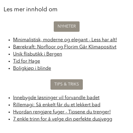
Les mer innhold om
NYHETER
Minimalistisk, moderne og elegant - Less har alt!
Bærekraft: Norfloor og Florim Går Klimapositivt
Unik flisbutikk i Bergen
Tid for Hage
Boligkjøp i blinde
TIPS & TRIKS
Innebygde løsninger vil forvandle badet
Rillemagi: Så enkelt får du et lekkert bad
Hvordan rengjøre fuger - Tipsene du trenger!
7 enkle trinn for å velge din perfekte dusjvegg