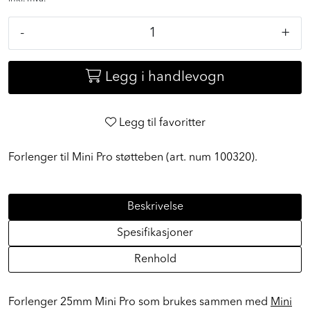
inkl. mva.
-
+
Legg i handlevogn
Legg til favoritter
Forlenger til Mini Pro støtteben (art. num 100320).
Beskrivelse
Spesifikasjoner
Renhold