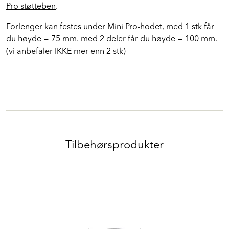
Forlenger 25mm Mini Pro som brukes sammen med
Mini
Pro støtteben
.
Forlenger kan festes under Mini Pro-hodet, med 1 stk får
du høyde = 75 mm. med 2 deler får du høyde = 100 mm.
(vi anbefaler IKKE mer enn 2 stk)
Tilbehørsprodukter