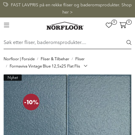
Skip to main content
FAST LAVPRIS på en rekke fliser og baderomsprodukter. Shop
her >
0
0
FLISER & TILBEHØR
Toggle navigation
BADEROM
INTERIØR
Norfloor | Forside
Fliser & Tilbehør
Fliser
Formaviva Vintage Blue 12,5x25 Flat Flis
INSPIRASJON
Nyhet
Lenker
-10%
Butikker
Proff