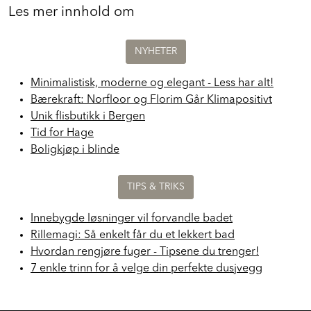
Les mer innhold om
NYHETER
Minimalistisk, moderne og elegant - Less har alt!
Bærekraft: Norfloor og Florim Går Klimapositivt
Unik flisbutikk i Bergen
Tid for Hage
Boligkjøp i blinde
TIPS & TRIKS
Innebygde løsninger vil forvandle badet
Rillemagi: Så enkelt får du et lekkert bad
Hvordan rengjøre fuger - Tipsene du trenger!
7 enkle trinn for å velge din perfekte dusjvegg