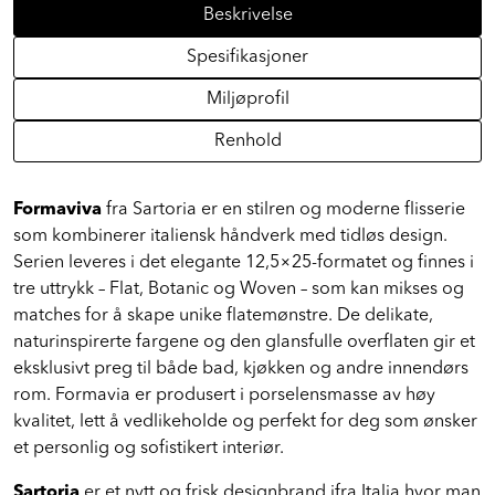
Beskrivelse
Spesifikasjoner
Miljøprofil
Renhold
Formaviva
fra Sartoria er en stilren og moderne flisserie
som kombinerer italiensk håndverk med tidløs design.
Serien leveres i det elegante 12,5×25-formatet og finnes i
tre uttrykk – Flat, Botanic og Woven – som kan mikses og
matches for å skape unike flatemønstre. De delikate,
naturinspirerte fargene og den glansfulle overflaten gir et
eksklusivt preg til både bad, kjøkken og andre innendørs
rom. Formavia er produsert i porselensmasse av høy
kvalitet, lett å vedlikeholde og perfekt for deg som ønsker
et personlig og sofistikert interiør.
Sartoria
er et nytt og frisk designbrand ifra Italia hvor man