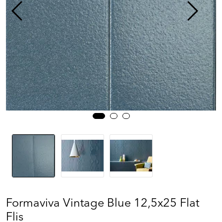
Prosjekt
Still et spørsmål
Favoritter (
0
)
Min side
Logg inn
Formaviva Vintage Blue 12,5x25 Flat
Flis