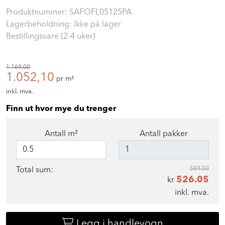
Produktnummer:
SAFOFL05125PA
Lagerbeholdning: Ikke på lager
Bestillingsvare (2-4 uker)
1.169,00
1.052,10
pr m²
inkl. mva.
Finn ut hvor mye du trenger
Antall m²
Antall pakker
584.50
Total sum:
526.05
kr
inkl. mva.
Legg i handlevogn