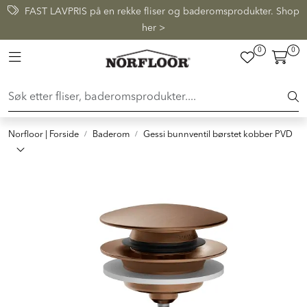
Skip to main content
FAST LAVPRIS på en rekke fliser og baderomsprodukter. Shop
her >
0
0
FLISER & TILBEHØR
Toggle navigation
BADEROM
INTERIØR
Norfloor | Forside
Baderom
Gessi bunnventil børstet kobber PVD
INSPIRASJON
Lenker
Butikker
Proff