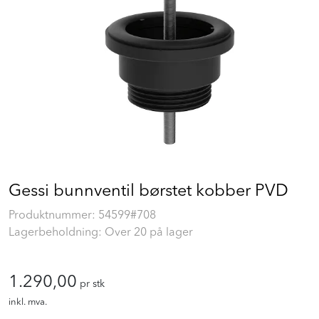
Prosjekt
Still et spørsmål
Favoritter (
0
)
Min side
Gessi bunnventil børstet kobber PVD
Logg inn
Produktnummer:
54599#708
Lagerbeholdning: Over 20 på lager
1.290,00
pr stk
inkl. mva.