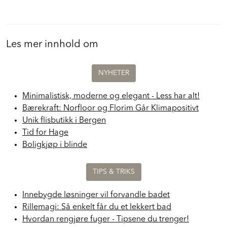
Les mer innhold om
NYHETER
Minimalistisk, moderne og elegant - Less har alt!
Bærekraft: Norfloor og Florim Går Klimapositivt
Unik flisbutikk i Bergen
Tid for Hage
Boligkjøp i blinde
TIPS & TRIKS
Innebygde løsninger vil forvandle badet
Rillemagi: Så enkelt får du et lekkert bad
Hvordan rengjøre fuger - Tipsene du trenger!