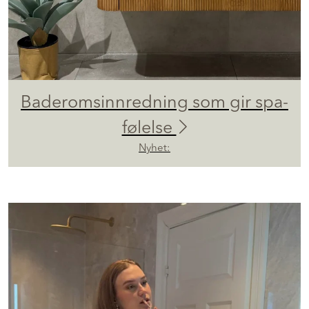
Baderomsinnredning som gir spa-
følelse
Nyhet: