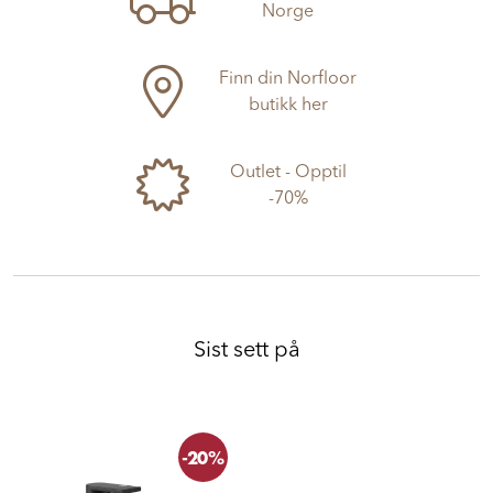
Vi sender til hele
Norge
Finn din Norfloor
butikk her
Outlet - Opptil
-70%
Sist sett på
-20%