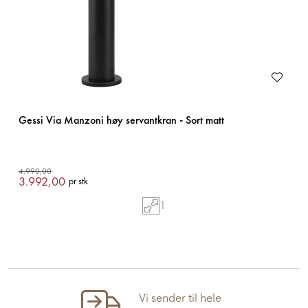
Gessi Via Manzoni høy servantkran - Sort matt
4.990,00
3.992,00
pr stk
1