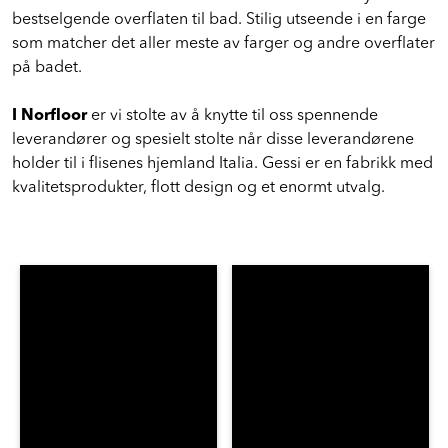
rart at vi har klart å enes om sort matt som den nye
bestselgende overflaten til bad. Stilig utseende i en farge
som matcher det aller meste av farger og andre overflater
på badet.
I Norfloor
er vi stolte av å knytte til oss spennende
leverandører og spesielt stolte når disse leverandørene
holder til i flisenes hjemland Italia. Gessi er en fabrikk med
kvalitetsprodukter, flott design og et enormt utvalg.