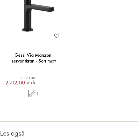
Gessi Via Manzoni
servantkran - Sort matt
3.390,00
2.712,00
pr stk
1