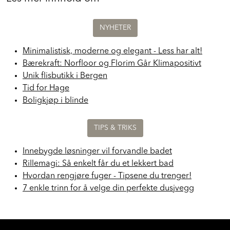
Les mer innhold om
NYHETER
Minimalistisk, moderne og elegant - Less har alt!
Bærekraft: Norfloor og Florim Går Klimapositivt
Unik flisbutikk i Bergen
Tid for Hage
Boligkjøp i blinde
TIPS & TRIKS
Innebygde løsninger vil forvandle badet
Rillemagi: Så enkelt får du et lekkert bad
Hvordan rengjøre fuger - Tipsene du trenger!
7 enkle trinn for å velge din perfekte dusjvegg