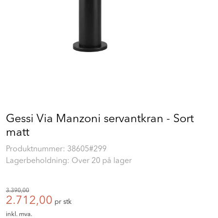
Prosjekt
Still et spørsmål
Favoritter (
0
)
Min side
Gessi Via Manzoni servantkran - Sort
Logg inn
matt
Produktnummer:
38605#299
Lagerbeholdning: Over 20 på lager
3.390,00
2.712,00
pr stk