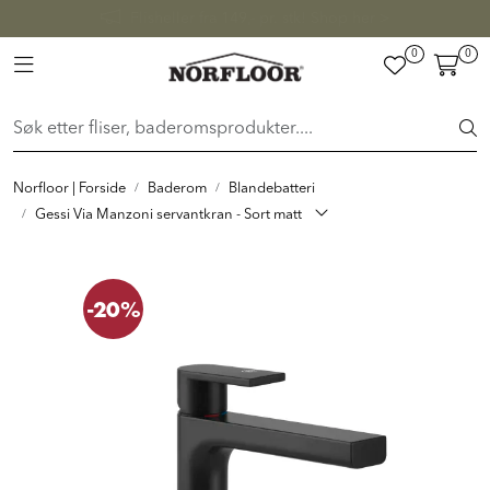
Skip to main content
FAST LAVPRIS på en rekke fliser og baderomsprodukter. Shop
her >
0
0
FLISER & TILBEHØR
Toggle navigation
BADEROM
INTERIØR
Norfloor | Forside
Baderom
Blandebatteri
Gessi Via Manzoni servantkran - Sort matt
INSPIRASJON
-20%
Lenker
Butikker
Proff