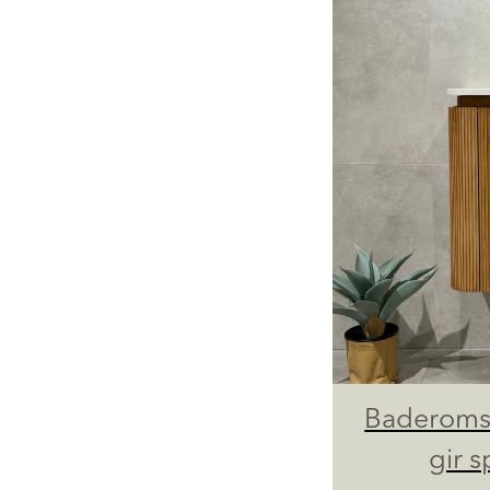
Baderoms
gir s