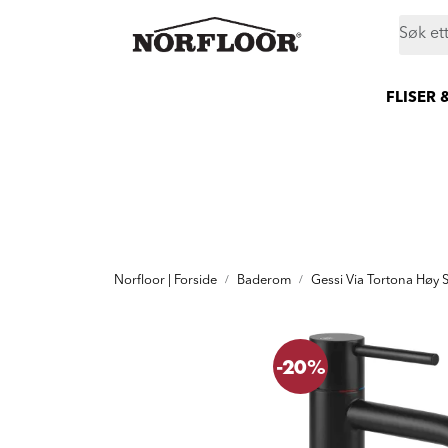
Skip to main content
|
|
|
Butikker
Proff
Prosjekt
Still et spørsmål
FLISER 
Norfloor | Forside
Baderom
Gessi Via Tortona Høy 
-20%