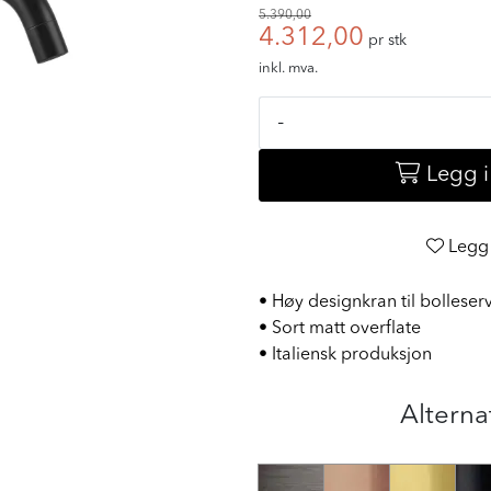
5.390,00
4.312,00
pr stk
inkl. mva.
-
Legg 
Legg 
• Høy designkran til bolleser
• Sort matt overflate
• Italiensk produksjon
Alterna