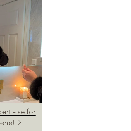
kert – se før
dene!