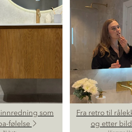
innredning som
Fra retro til rålek
pa-følelse
og etter bil