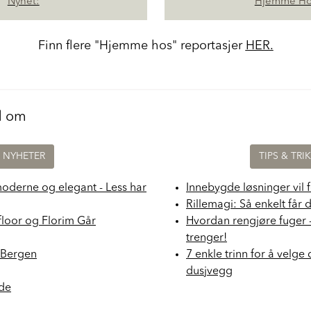
Nyhet:
Hjemme Ho
Finn flere "Hjemme hos" reportasjer
HER.
d om
NYHETER
TIPS & TRI
moderne og elegant - Less har
Innebygde løsninger vil 
Rillemagi: Så enkelt får 
floor og Florim Går
Hvordan rengjøre fuger 
trenger!
i Bergen
7 enkle trinn for å velge 
dusjvegg
nde