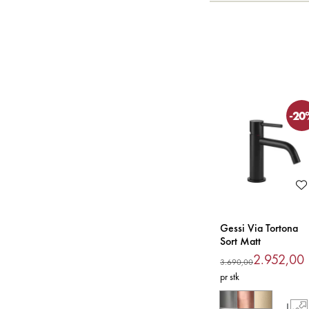
-20
Gessi Via Tortona
Sort Matt
Servantkran
2.952,00
3.690,00
pr stk
|