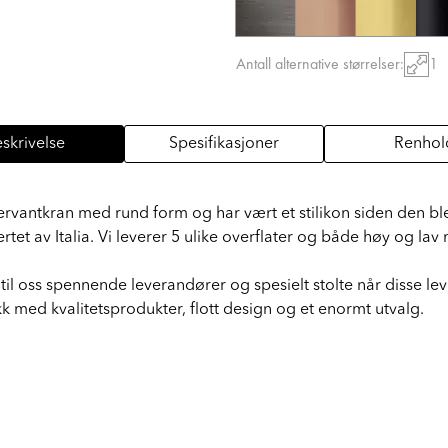
Antall alternative størrelser:
1
skrivelse
Spesifikasjoner
Renhol
ervantkran med rund form og har vært et stilikon siden den bl
et av Italia. Vi leverer 5 ulike overflater og både høy og lav
e til oss spennende leverandører og spesielt stolte når disse lev
ikk med kvalitetsprodukter, flott design og et enormt utvalg.