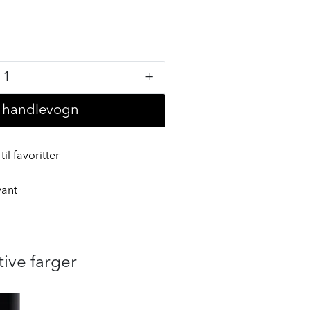
+
i handlevogn
til favoritter
vant
tive farger