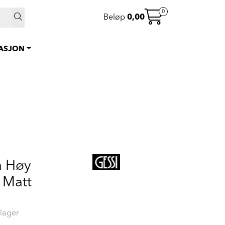
 >
0
Beløp
0,00
0
Instagram
Favoritter
RASJON
Logg inn
a Høy
 Matt
lager