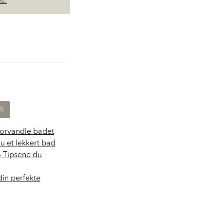
s:
KS
forvandle badet
du et lekkert bad
- Tipsene du
din perfekte