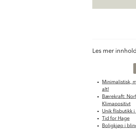
Les mer innhol
Minimalistisk, 
alt!
Bærekraft: Nor
Klimapositivt
Unik flisbutikk 
Tid for Hage
Boligkjøp i bli