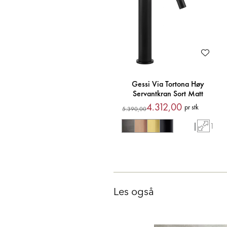
Gessi Via Tortona Høy
Servantkran Sort Matt
4.312,00
pr stk
5.390,00
|
1
Les også