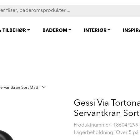
FAST LAVPRIS på en rekke fliser og baderomsprodukter. Shop her
& TILBEHØR
BADEROM
INTERIØR
INSPI
Servantkran Sort Matt
Gessi Via Torton
Servantkran Sort
Produktnummer:
18604#299
Lagerbeholdning: Over 5 på 