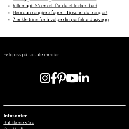
Rillemagi: Så enkelt får du et lekkert bad
Hvordan rengjøre fuger - Tipsene du trenger!
7 enkle trinn for å velge din perfekte dusjvegg
Følg oss på sosiale medier
Infosenter
Butikkene våre