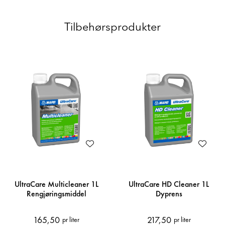
Tilbehørsprodukter
UltraCare Multicleaner 1L
UltraCare HD Cleaner 1L
Rengjøringsmiddel
Dyprens
165,50
217,50
pr liter
pr liter