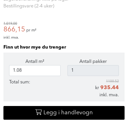
Bestillingsvare (2-4 uker)
1.019,00
866,15
pr m²
inkl. mva.
Finn ut hvor mye du trenger
Antall m²
Antall pakker
1100.52
Total sum:
935.44
kr
inkl. mva.
Legg i handlevogn