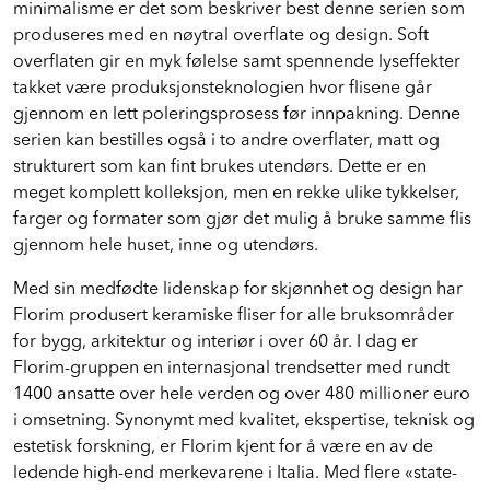
minimalisme er det som beskriver best denne serien som
produseres med en nøytral overflate og design. Soft
overflaten gir en myk følelse samt spennende lyseffekter
takket være produksjonsteknologien hvor flisene går
gjennom en lett poleringsprosess før innpakning. Denne
serien kan bestilles også i to andre overflater, matt og
strukturert som kan fint brukes utendørs. Dette er en
meget komplett kolleksjon, men en rekke ulike tykkelser,
farger og formater som gjør det mulig å bruke samme flis
gjennom hele huset, inne og utendørs.
Med sin medfødte lidenskap for skjønnhet og design har
Florim produsert keramiske fliser for alle bruksområder
for bygg, arkitektur og interiør i over 60 år. I dag er
Florim-gruppen en internasjonal trendsetter med rundt
1400 ansatte over hele verden og over 480 millioner euro
i omsetning. Synonymt med kvalitet, ekspertise, teknisk og
estetisk forskning, er Florim kjent for å være en av de
ledende high-end merkevarene i Italia. Med flere «state-