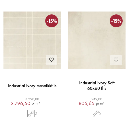
-15%
-15%
Industrial Ivory Soft
Industrial Ivory mosaikkflis
60x60 flis
3.290,00
949,00
2.796,50
806,65
pr m²
pr m²
2
2