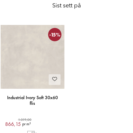
Sist sett på
-15%
Industrial Ivory Soft 30x60
flis
1.019,00
866,15
pr m²