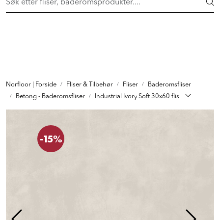
Skip to main content
Vi sender til hele Norge
FLISER & TILBEHØR
BADEROM
Norfloor | Forside
Fliser & Tilbehør
Fliser
Baderomsfliser
INTERIØR
Betong - Baderomsfliser
Industrial Ivory Soft 30x60 flis
INSPIRASJON
-15%
Lenker
Butikker
Proff