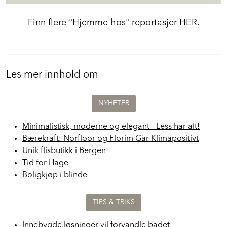
Finn flere "Hjemme hos" reportasjer
HER.
Les mer innhold om
NYHETER
Minimalistisk, moderne og elegant - Less har alt!
Bærekraft: Norfloor og Florim Går Klimapositivt
Unik flisbutikk i Bergen
Tid for Hage
Boligkjøp i blinde
TIPS & TRIKS
Innebygde løsninger vil forvandle badet