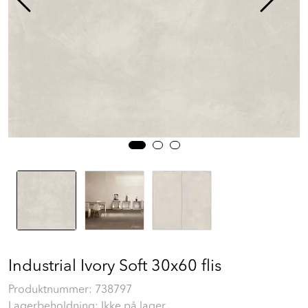
Prosjekt
Still et spørsmål
Favoritter (
0
)
Min side
Logg inn
Industrial Ivory Soft 30x60 flis
Produktnummer:
738797
Lagerbeholdning: Ikke på lager