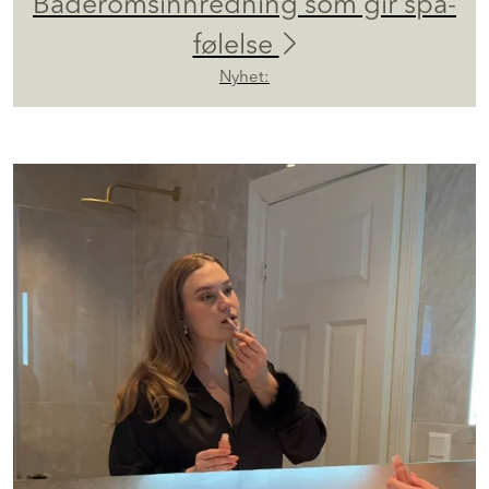
Baderomsinnredning som gir spa-
følelse
Nyhet: