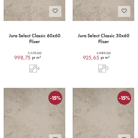
Jura Select Classic 60x60
Jura Select Classic 30x60
Fliser
Fliser
1.175,00
1.089,00
998,75
925,65
pr m²
pr m²
4
3
-15%
-15%