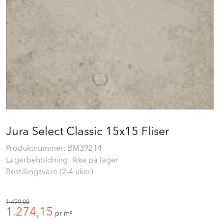
Prosjekt
Still et spørsmål
Favoritter (
0
)
Min side
Jura Select Classic 15x15 Fliser
Logg inn
Produktnummer:
BM39214
Lagerbeholdning: Ikke på lager
Bestillingsvare (2-4 uker)
1.499,00
1.274,15
pr m²