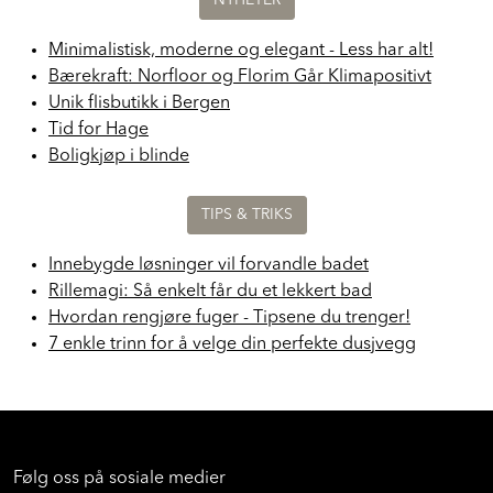
NYHETER
Minimalistisk, moderne og elegant - Less har alt!
Bærekraft: Norfloor og Florim Går Klimapositivt
Unik flisbutikk i Bergen
Tid for Hage
Boligkjøp i blinde
TIPS & TRIKS
Innebygde løsninger vil forvandle badet
Rillemagi: Så enkelt får du et lekkert bad
Hvordan rengjøre fuger - Tipsene du trenger!
7 enkle trinn for å velge din perfekte dusjvegg
Følg oss på sosiale medier