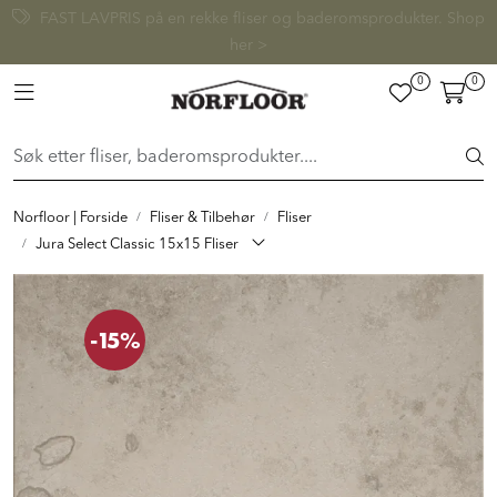
Skip to main content
FAST LAVPRIS på en rekke fliser og baderomsprodukter. Shop
her >
0
0
FLISER & TILBEHØR
Toggle navigation
BADEROM
INTERIØR
Norfloor | Forside
Fliser & Tilbehør
Fliser
Jura Select Classic 15x15 Fliser
INSPIRASJON
-15%
Lenker
Butikker
Proff