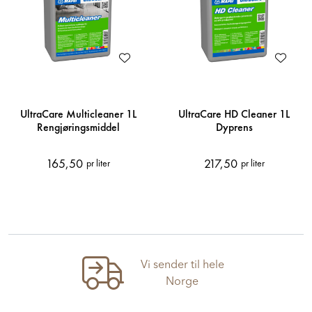
UltraCare Multicleaner 1L
UltraCare HD Cleaner 1L
Rengjøringsmiddel
Dyprens
165,50
217,50
pr liter
pr liter
Vi sender til hele
Norge