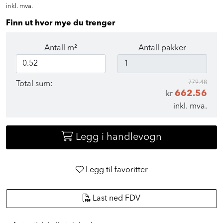
inkl. mva.
Finn ut hvor mye du trenger
Antall m²
Antall pakker
779.48
Total sum:
662.56
kr
inkl. mva.
Legg i handlevogn
Legg til favoritter
Last ned FDV