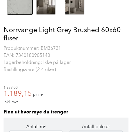
Norrvange Light Grey Brushed 60x60
fliser
Produktnummer:
BM36721
EAN:
7340180905140
Lagerbeholdning: Ikke på lager
Bestillingsvare (2-4 uker)
1.399,00
1.189,15
pr m²
inkl. mva.
Finn ut hvor mye du trenger
Antall m²
Antall pakker