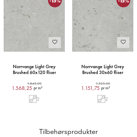
-15%
-15%
Norrvange Light Grey
Norrvange Light Grey
Brushed 60x120 fliser
Brushed 30x60 fliser
1.845,00
1.355,00
1.568,25
1.151,75
pr m²
pr m²
2
2
Tilbehørsprodukter