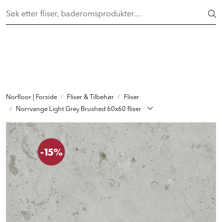
Skip to main content
FAST LAVPRIS på en rekke fliser og baderomsprodukter. Shop
her >
FLISER & TILBEHØR
BADEROM
INTERIØR
Norfloor | Forside
Fliser & Tilbehør
Fliser
Norrvange Light Grey Brushed 60x60 fliser
INSPIRASJON
-15%
Lenker
Butikker
Proff