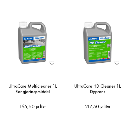
UltraCare Multicleaner 1L
UltraCare HD Cleaner 1L
Rengjøringsmiddel
Dyprens
165,50
217,50
pr liter
pr liter