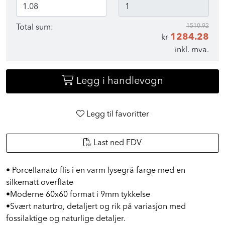
1510.92
Total sum:
1284.28
kr
inkl. mva.
Legg i handlevogn
Legg til favoritter
Last ned FDV
• Porcellanato flis i en varm lysegrå farge med en
silkematt overflate
•Moderne 60x60 format i 9mm tykkelse
•Svært naturtro, detaljert og rik på variasjon med
fossilaktige og naturlige detaljer.