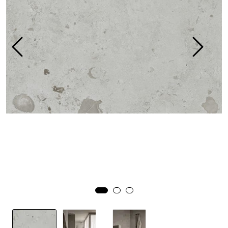
Prosjekt
Still et spørsmål
Favoritter (
0
)
Min side
Logg inn