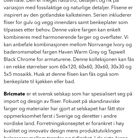
overflate. Den er meget naturtro, detaljert og rik på
variasjon med fossilaktige og naturlige detaljer. Flisene er
inspirert av den gotlandske kalksteinen. Serien inkluderer
fliser for gulv og vegg innendørs samt benkeplater som
tilpasses etter behov. Denne vakre fargen kan enkelt
kombineres med harmonerende farger og overflater. Vi
kan anbefale kombinasjonen mellom Norrvange Ivory og
baderomsmøbel fargen Haven Warm Grey og Tapwell
Black Chrome for armaturene. Denne kolleksjonen kan fås
i en rekke størrelser som 60x120, 60x60, 30x60, 30x30 og
5x5 mosaikk. Husk at denne flisen kan fås også som
benkeplate til kjøkken eller bad.
Bricmate
er et svensk selskap som har spesialisert seg på
import og design av fliser. Fokuset på skandinaviske
farger og materialer har gjort at selskapet har fått stor
oppmerksomhet først i Sverige og deretter i andre
nordiske land. Forretningskonseptet er forankret i høy
kvalitet og innovativ design mens produktutviklingen