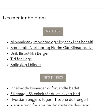
Les mer innhold om
NYHETER
Minimalistisk, moderne og elegant - Less har alt!
Bærekraft: Norfloor og Florim Går Klimapositivt
Unik flisbutikk i Bergen
Tid for Hage
Boligkjøp i blinde
TIPS & TRIKS
Innebygde løsninger vil forvandle badet
Rillemagi: Så enkelt får du et lekkert bad
Hvordan rengjøre fuger - Tipsene du trenger!
7 enkle trinn for å velge din perfekte dusjvegg