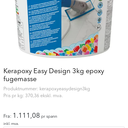
Prosjekt
Still et spørsmål
Favoritter (
0
)
Min side
Kerapoxy Easy Design 3kg epoxy
Logg inn
fugemasse
Produktnummer:
kerapoxyeasydesign3kg
Pris pr kg:
370,36
ekskl. mva.
1.111,08
Fra:
pr spann