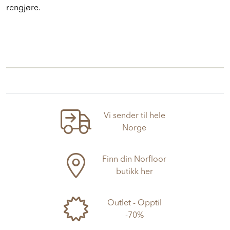
Fargene er tilpasset Mapesil AC. Meget enkel å påføre og
rengjøre.
Vi sender til hele
Norge
Finn din Norfloor
butikk her
Outlet - Opptil
-70%