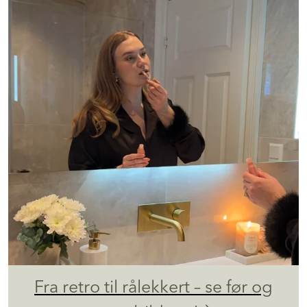
Fra retro til rålekkert – se før og