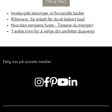
TIPS & TRIKS
Innebygde løsninger vil forvandle badet
Rillemagi: Så enkelt får du et lekkert bad
Hvordan rengjøre fuger - Tipsene du trenger!
7 enkle trinn for å velge din perfekte dusjvegg
Følg oss på sosiale medier