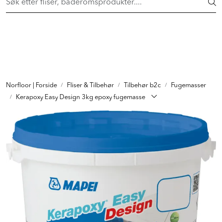
Skip to main content
FAST LAVPRIS på en rekke fliser og baderomsprodukter. Shop
her >
FLISER & TILBEHØR
BADEROM
INTERIØR
Norfloor | Forside
Fliser & Tilbehør
Tilbehør b2c
Fugemasser
Kerapoxy Easy Design 3kg epoxy fugemasse
INSPIRASJON
Lenker
Butikker
Proff