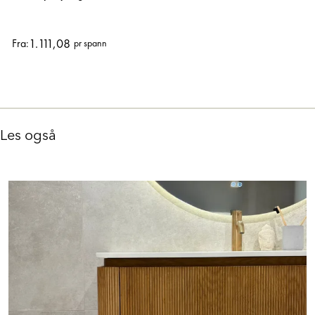
epoxy fugemasse
1.111,08
Fra:
pr spann
Les også